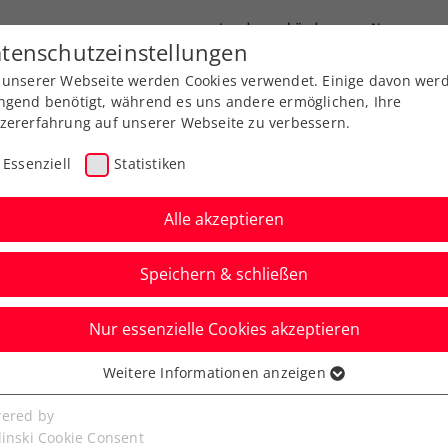
Landesverbände
News
tenschutzeinstellungen
 unserer Webseite werden Cookies verwendet. Einige davon wer
port
Ausbildung
Services
Über uns
ngend benötigt, während es uns andere ermöglichen, Ihre
zererfahrung auf unserer Webseite zu verbessern.
Essenziell
Statistiken
Alle akzeptieren
Speichern & schließen
Nur essenzielle Cookies akzeptieren
 Michalitsch, Tagger
Weitere Informationen anzeigen
ssenziell
it Erfolgserlebnissen
senzielle Cookies werden für grundlegende Funktionen der
ered by
bseite benötigt. Dadurch ist gewährleistet, dass die Webseite
linski Cookie Consent