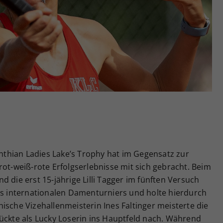
Zweck
generierte ID, für die historische Speicherung
Ihrer vorgenommen Einstellungen, falls der
Webseiten-Betreiber dies eingestellt hat.
rinthian Ladies Lake’s Trophy hat im Gegensatz zur
rot-weiß-rote Erfolgserlebnisse mit sich gebracht. Beim
 die erst 15-jährige Lilli Tagger im fünften Versuch
nes internationalen Damenturniers und holte hierdurch
ische Vizehallenmeisterin Ines Faltinger meisterte die
ückte als Lucky Loserin ins Hauptfeld nach. Während