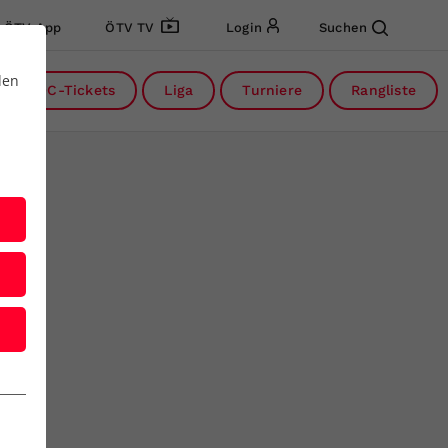
ÖTV App
ÖTV TV
Login
Suchen
den
DC-Tickets
Liga
Turniere
Rangliste