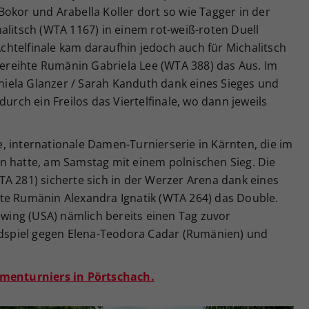
okor und Arabella Koller dort so wie Tagger in der
alitsch (WTA 1167) in einem rot-weiß-roten Duell
 Achtelfinale kam daraufhin jedoch auch für Michalitsch
 gereihte Rumänin Gabriela Lee (WTA 388) das Aus. Im
iela Glanzer / Sarah Kanduth dank eines Sieges und
durch ein Freilos das Viertelfinale, wo dann jeweils
, internationale Damen-Turnierserie in Kärnten, die im
n hatte, am Samstag mit einem polnischen Sieg. Die
A 281) sicherte sich in der Werzer Arena dank eines
ierte Rumänin Alexandra Ignatik (WTA 264) das Double.
Sewing (USA) nämlich bereits einen Tag zuvor
Endspiel gegen Elena-Teodora Cadar (Rumänien) und
amenturniers in Pörtschach.