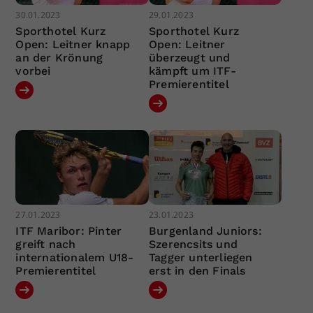
30.01.2023
29.01.2023
Sporthotel Kurz
Sporthotel Kurz
Open: Leitner knapp
Open: Leitner
an der Krönung
überzeugt und
vorbei
kämpft um ITF-
Premierentitel
27.01.2023
23.01.2023
ITF Maribor: Pinter
Burgenland Juniors:
greift nach
Szerencsits und
internationalem U18-
Tagger unterliegen
Premierentitel
erst in den Finals