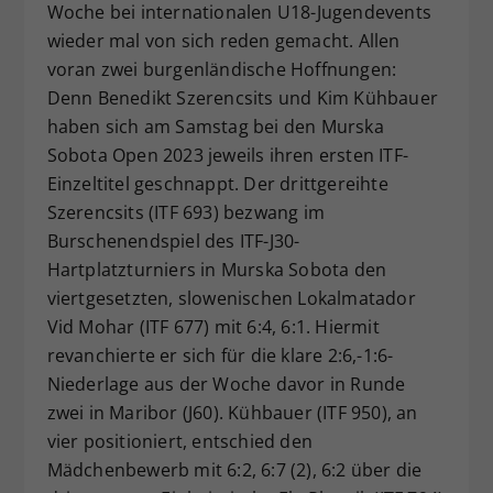
Woche bei internationalen U18-Jugendevents
Dieser Wert speichert Ihre Consent-
wieder mal von sich reden gemacht. Allen
Einstellungen. Unter anderem eine
voran zwei burgenländische Hoffnungen:
zufällig generierte ID, für die
Denn Benedikt Szerencsits und Kim Kühbauer
Zweck
historische Speicherung Ihrer
vorgenommen Einstellungen, falls der
haben sich am Samstag bei den Murska
Webseiten-Betreiber dies eingestellt
Sobota Open 2023 jeweils ihren ersten ITF-
hat.
Einzeltitel geschnappt. Der drittgereihte
Szerencsits (ITF 693) bezwang im
Burschenendspiel des ITF-J30-
Hartplatzturniers in Murska Sobota den
viertgesetzten, slowenischen Lokalmatador
Vid Mohar (ITF 677) mit 6:4, 6:1. Hiermit
revanchierte er sich für die klare 2:6,-1:6-
Niederlage aus der Woche davor in Runde
zwei in Maribor (J60). Kühbauer (ITF 950), an
vier positioniert, entschied den
Mädchenbewerb mit 6:2, 6:7 (2), 6:2 über die