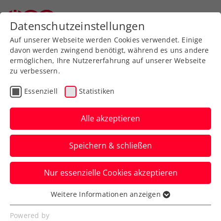
Zurück zur Newsübersicht
Datenschutzeinstellungen
Auf unserer Webseite werden Cookies verwendet. Einige
davon werden zwingend benötigt, während es uns andere
ermöglichen, Ihre Nutzererfahrung auf unserer Webseite
zu verbessern.
Turniere
Kids & Jugend
Essenziell
Statistiken
ITF Murska Sobota:
Szerencsits und
Alle akzeptieren
Kühbauer sorgen für
Speichern & schließen
doppelten rot-weiß-roten
Coup
Nur essenzielle Cookies akzeptieren
Weitere Informationen anzeigen
Die BTV-Zukunftsaktien gewinnen in
Essenziell
Slowenien jeweils ihren ersten
Essenzielle Cookies werden für grundlegende
Powered by