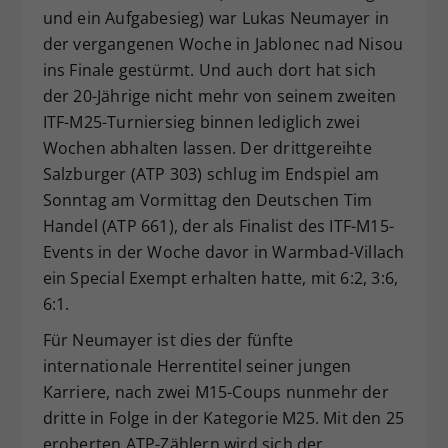
und ein Aufgabesieg) war Lukas Neumayer in
Dieser Wert speichert Ihre Consent-
der vergangenen Woche in Jablonec nad Nisou
Einstellungen. Unter anderem eine
zufällig generierte ID, für die
ins Finale gestürmt. Und auch dort hat sich
Zweck
historische Speicherung Ihrer
der 20-Jährige nicht mehr von seinem zweiten
vorgenommen Einstellungen, falls der
ITF-M25-Turniersieg binnen lediglich zwei
Webseiten-Betreiber dies eingestellt
Wochen abhalten lassen. Der drittgereihte
hat.
Salzburger (ATP 303) schlug im Endspiel am
Sonntag am Vormittag den Deutschen Tim
Handel (ATP 661), der als Finalist des ITF-M15-
Events in der Woche davor in Warmbad-Villach
ein Special Exempt erhalten hatte, mit 6:2, 3:6,
6:1.
Für Neumayer ist dies der fünfte
internationale Herrentitel seiner jungen
Karriere, nach zwei M15-Coups nunmehr der
dritte in Folge in der Kategorie M25. Mit den 25
eroberten ATP-Zählern wird sich der