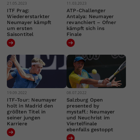
21.05.2023
11.03.2023
ITF Prag:
ATP-Challenger
Wiedererstarkter
Antalya: Neumayer
Neumayer kämpft
revanchiert – Ofner
um ersten
kämpft sich ins
Saisontitel
Finale
19.09.2022
08.07.2022
ITF-Tour: Neumayer
Salzburg Open
holt in Madrid den
presented by
größten Titel in
mystaff.: Neumayer
seiner jungen
und Neuchrist im
Karriere
Viertelfinale
ebenfalls gestoppt