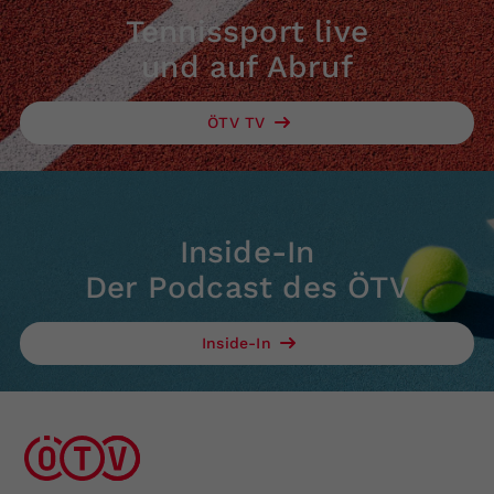
Tennissport live
und auf Abruf
ÖTV TV
Inside-In
Der Podcast des ÖTV
Inside-In