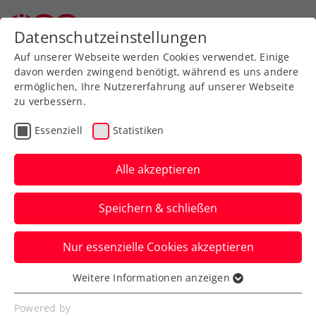
Zurück zur Newsübersicht
Datenschutzeinstellungen
Auf unserer Webseite werden Cookies verwendet. Einige
davon werden zwingend benötigt, während es uns andere
ermöglichen, Ihre Nutzererfahrung auf unserer Webseite
zu verbessern.
Turniere
ITF
Essenziell
Statistiken
ITF Jablonec nad Nisou:
Neumayer sichert sich
Alle akzeptieren
nächsten M25-Turniersieg
Speichern & schließen
Die ÖTV-Zukunftshoffnung entscheidet
Nur essenzielle Cookies akzeptieren
das Endspiel in Tschechien in drei Sätzen
für sich.
Weitere Informationen anzeigen
Essenziell
Verfasst von: Manuel Wachta, 05.06.2023
Essenzielle Cookies werden für grundlegende
Powered by