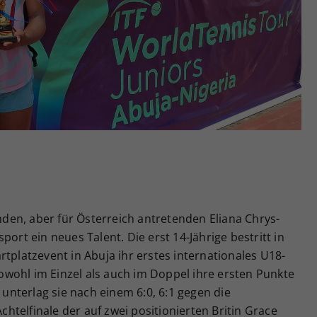
Zweck
generierte ID, für die historische Speicherung
Ihrer vorgenommen Einstellungen, falls der
Webseiten-Betreiber dies eingestellt hat.
en, aber für Österreich antretenden Eliana Chrys-
port ein neues Talent. Die erst 14-Jährige bestritt in
rtplatzevent in Abuja ihr erstes internationales U18-
wohl im Einzel als auch im Doppel ihre ersten Punkte
e unterlag sie nach einem 6:0, 6:1 gegen die
Achtelfinale der auf zwei positionierten Britin Grace