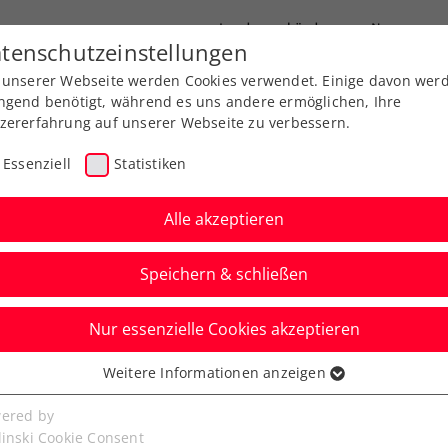
Landesverbände
News
tenschutzeinstellungen
 unserer Webseite werden Cookies verwendet. Einige davon wer
port
Ausbildung
Services
Über uns
ngend benötigt, während es uns andere ermöglichen, Ihre
zererfahrung auf unserer Webseite zu verbessern.
Essenziell
Statistiken
Alle akzeptieren
Speichern & schließen
Nur essenzielle Cookies akzeptieren
ährige Chrys-Chikere
Weitere Informationen anzeigen
ssenziell
le bei Turnierpremiere
senzielle Cookies werden für grundlegende Funktionen der
ered by
bseite benötigt. Dadurch ist gewährleistet, dass die Webseite
linski Cookie Consent