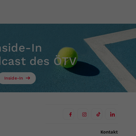
nside-In
dcast des ÖTV
Inside-In
Kontakt