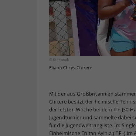
© facebook
Eliana Chrys-Chikere
Mit der aus Großbritannien stammend
Chikere besitzt der heimische Tenniss
der letzten Woche bei dem ITF-J30-Ha
Jugendturnier und sammelte dabei so
für die Jugendweltrangliste. Im Singl
Einheimische Enitan Ayinla (ITF -) im 