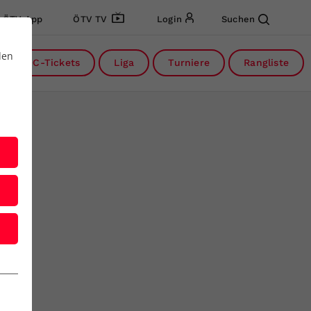
ÖTV App
ÖTV TV
Login
Suchen
den
DC-Tickets
Liga
Turniere
Rangliste