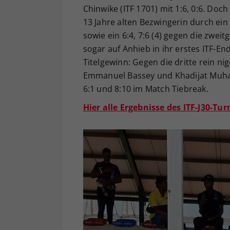
Chinwike (ITF 1701) mit 1:6, 0:6. Do
13 Jahre alten Bezwingerin durch ein 
sowie ein 6:4, 7:6 (4) gegen die zwei
sogar auf Anhieb in ihr erstes ITF-En
Titelgewinn: Gegen die dritte rein ni
Emmanuel Bassey und Khadijat Muha
6:1 und 8:10 im Match Tiebreak.
Hier alle Ergebnisse des ITF-J30-Tur