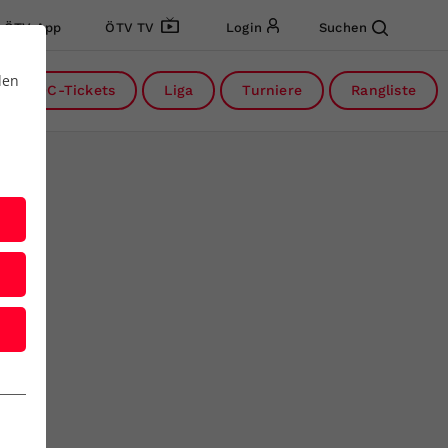
ÖTV App
ÖTV TV
Login
Suchen
den
DC-Tickets
Liga
Turniere
Rangliste