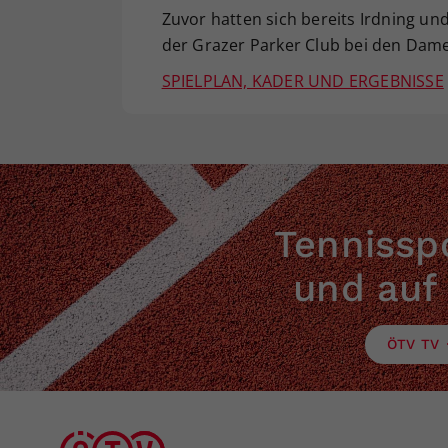
Zuvor hatten sich bereits Irdning 
der Grazer Parker Club bei den Damen
SPIELPLAN, KADER UND ERGEBNISSE
Tennisspo
und auf
ÖTV TV