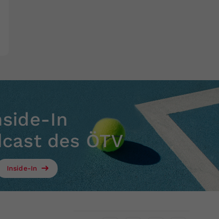
nside-In
dcast des ÖTV
Inside-In