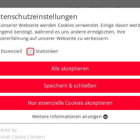
Landesverbände
News
tenschutzeinstellungen
 unserer Webseite werden Cookies verwendet. Einige davon wer
port
Ausbildung
Services
Über uns
ngend benötigt, während es uns andere ermöglichen, Ihre
zererfahrung auf unserer Webseite zu verbessern.
Essenziell
Statistiken
Alle akzeptieren
Speichern & schließen
Nur essenzielle Cookies akzeptieren
a: Final Four ist
Weitere Informationen anzeigen
ssenziell
senzielle Cookies werden für grundlegende Funktionen der
ered by
bseite benötigt. Dadurch ist gewährleistet, dass die Webseite
linski Cookie Consent