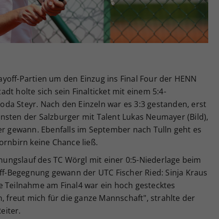
Zweck
generierte ID, für die historische Speicherung
Ihrer vorgenommen Einstellungen, falls der
Webseiten-Betreiber dies eingestellt hat.
yoff-Partien um den Einzug ins Final Four der HENN
t holte sich sein Finalticket mit einem 5:4-
da Steyr. Nach den Einzeln war es 3:3 gestanden, erst
nsten der Salzburger mit Talent Lukas Neumayer (Bild),
er gewann. Ebenfalls im September nach Tulln geht es
ornbirn keine Chance ließ.
ungslauf des TC Wörgl mit einer 0:5-Niederlage beim
off-Begegnung gewann der UTC Fischer Ried: Sinja Kraus
e Teilnahme am Final4 war ein hoch gestecktes
, freut mich für die ganze Mannschaft", strahlte der
eiter.