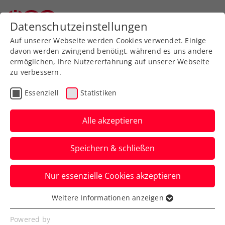
Zurück zur Newsübersicht
Datenschutzeinstellungen
Auf unserer Webseite werden Cookies verwendet. Einige
davon werden zwingend benötigt, während es uns andere
ermöglichen, Ihre Nutzererfahrung auf unserer Webseite
zu verbessern.
Ausbildung
Verbands-Info
Essenziell
Statistiken
„Hat Zweck erfüllt“:
Reges Interesse auch an
Alle akzeptieren
2. Fortbildung mit Melzer
Speichern & schließen
Ca. 50 Personen nehmen die zweite
Nur essenzielle Cookies akzeptieren
Chance wahr, vom Wissen des Ex-
Weltklassespielers zu profitieren.
Weitere Informationen anzeigen
Essenziell
Verfasst von: Manuel Wachta, 18.04.2026
Essenzielle Cookies werden für grundlegende
Powered by