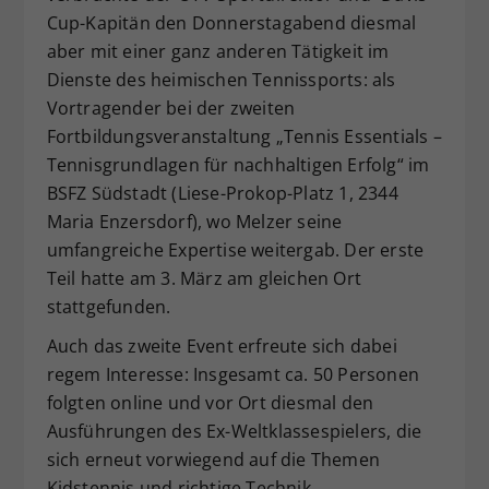
Cup-Kapitän den Donnerstagabend diesmal
Dieser Wert speichert Ihre Consent-
aber mit einer ganz anderen Tätigkeit im
Einstellungen. Unter anderem eine
zufällig generierte ID, für die
Dienste des heimischen Tennissports: als
Zweck
historische Speicherung Ihrer
Vortragender bei der zweiten
vorgenommen Einstellungen, falls der
Fortbildungsveranstaltung „Tennis Essentials –
Webseiten-Betreiber dies eingestellt
Tennisgrundlagen für nachhaltigen Erfolg“ im
hat.
BSFZ Südstadt (Liese-Prokop-Platz 1, 2344
Maria Enzersdorf), wo Melzer seine
umfangreiche Expertise weitergab. Der erste
Teil hatte am 3. März am gleichen Ort
stattgefunden.
Auch das zweite Event erfreute sich dabei
regem Interesse: Insgesamt ca. 50 Personen
folgten online und vor Ort diesmal den
Ausführungen des Ex-Weltklassespielers, die
sich erneut vorwiegend auf die Themen
Kidstennis und richtige Technik