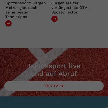
Spitzensport: Jürgen
Jürgen Melzer
Melzer gibt euch
verlängert als ÖTV-
seine besten
Sportdirektor
Tennistipps
Tennissport live
und auf Abruf
ÖTV TV