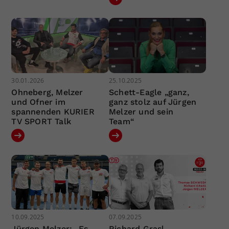
30.01.2026
25.10.2025
Ohneberg, Melzer
Schett-Eagle „ganz,
und Ofner im
ganz stolz auf Jürgen
spannenden KURIER
Melzer und sein
TV SPORT Talk
Team“
10.09.2025
07.09.2025
Jürgen Melzer: „Es
Richard Grasl,