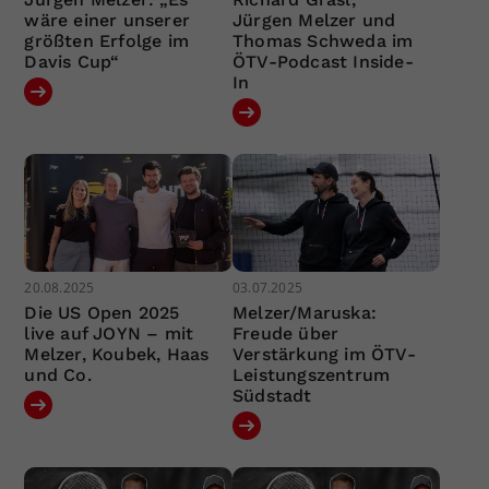
wäre einer unserer
Jürgen Melzer und
größten Erfolge im
Thomas Schweda im
Davis Cup“
ÖTV-Podcast Inside-
In
20.08.2025
03.07.2025
Die US Open 2025
Melzer/Maruska:
live auf JOYN – mit
Freude über
Melzer, Koubek, Haas
Verstärkung im ÖTV-
und Co.
Leistungszentrum
Südstadt