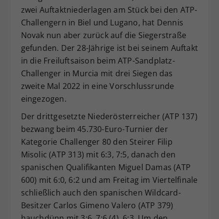
zwei Auftaktniederlagen am Stück bei den ATP-
Dieser Wert speichert Ihre Consent-
Challengern in Biel und Lugano, hat Dennis
Einstellungen. Unter anderem eine
zufällig generierte ID, für die
Novak nun aber zurück auf die Siegerstraße
Zweck
historische Speicherung Ihrer
gefunden. Der 28-Jährige ist bei seinem Auftakt
vorgenommen Einstellungen, falls der
in die Freiluftsaison beim ATP-Sandplatz-
Webseiten-Betreiber dies eingestellt
Challenger in Murcia mit drei Siegen das
hat.
zweite Mal 2022 in eine Vorschlussrunde
eingezogen.
Der drittgesetzte Niederösterreicher (ATP 137)
bezwang beim 45.730-Euro-Turnier der
Kategorie Challenger 80 den Steirer Filip
Misolic (ATP 313) mit 6:3, 7:5, danach den
spanischen Qualifikanten Miguel Damas (ATP
600) mit 6:0, 6:2 und am Freitag im Viertelfinale
schließlich auch den spanischen Wildcard-
Besitzer Carlos Gimeno Valero (ATP 379)
hauchdünn mit 3:6, 7:6 (4), 6:3. Um den