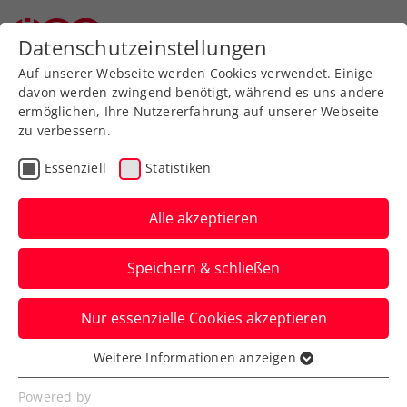
Zurück zur Newsübersicht
Datenschutzeinstellungen
Auf unserer Webseite werden Cookies verwendet. Einige
davon werden zwingend benötigt, während es uns andere
ermöglichen, Ihre Nutzererfahrung auf unserer Webseite
Halbfinale bei ATP-
zu verbessern.
Challenger in Murcia:
Essenziell
Statistiken
Dennis Novak zurück auf
Alle akzeptieren
Siegerstraße
Speichern & schließen
Der rot-weiß-rote Davis-Cup-Spieler,
derzeit Österreichs Nummer zwei im ATP-
Nur essenzielle Cookies akzeptieren
Ranking, findet in Spanien wieder zu
seiner Form.
Weitere Informationen anzeigen
Essenziell
Verfasst von: Manuel Wachta, 09.04.2022
Essenzielle Cookies werden für grundlegende
Powered by