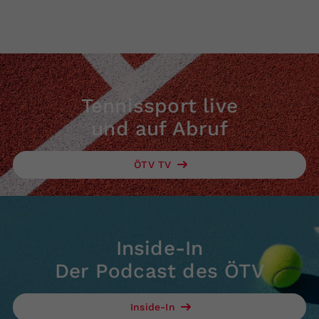
Tennissport live
und auf Abruf
ÖTV TV
Inside-In
Der Podcast des ÖTV
Inside-In