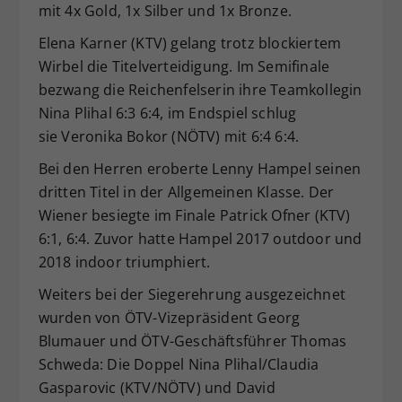
mit 4x Gold, 1x Silber und 1x Bronze.
Dieser Wert speichert Ihre Consent-
Einstellungen. Unter anderem eine
Elena Karner (KTV) gelang trotz blockiertem
zufällig generierte ID, für die
Wirbel die Titelverteidigung. Im Semifinale
Zweck
historische Speicherung Ihrer
bezwang die Reichenfelserin ihre Teamkollegin
vorgenommen Einstellungen, falls der
Nina Plihal 6:3 6:4, im Endspiel schlug
Webseiten-Betreiber dies eingestellt
sie Veronika Bokor (NÖTV) mit 6:4 6:4.
hat.
Bei den Herren eroberte Lenny Hampel seinen
dritten Titel in der Allgemeinen Klasse. Der
Wiener besiegte im Finale Patrick Ofner (KTV)
6:1, 6:4. Zuvor hatte Hampel 2017 outdoor und
2018 indoor triumphiert.
Weiters bei der Siegerehrung ausgezeichnet
wurden von ÖTV-Vizepräsident Georg
Blumauer und ÖTV-Geschäftsführer Thomas
Schweda: Die Doppel Nina Plihal/Claudia
Gasparovic (KTV/NÖTV) und David