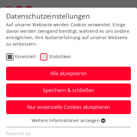
Zurück zur Newsübersicht
Datenschutzeinstellungen
Auf unserer Webseite werden Cookies verwendet. Einige
davon werden zwingend benötigt, während es uns andere
ermöglichen, Ihre Nutzererfahrung auf unserer Webseite
zu verbessern.
Allgemeine Klasse
Essenziell
Statistiken
Karner und Hampel sind
Hallen-Meister 2021
Alle akzeptieren
Der Kärntnerin Elena Karner gelang im
Speichern & schließen
Colony Club die Titelverteidigung, der
Wiener Lenny Hampel wurde zum dritten
Nur essenzielle Cookies akzeptieren
Mal Meister in der Allgemeinen Klasse.
Weitere Informationen anzeigen
Essenziell
Verfasst von: Harald Schume, 20.11.2021
Essenzielle Cookies werden für grundlegende
Powered by