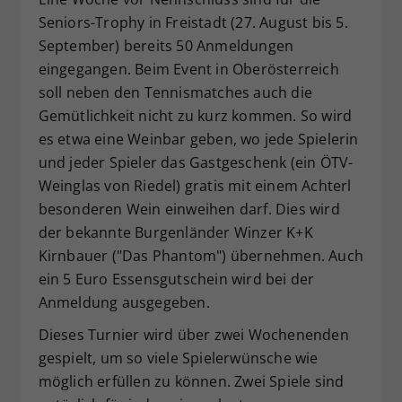
Dieser Wert speichert Ihre Consent-
Seniors-Trophy in Freistadt (27. August bis 5.
Einstellungen. Unter anderem eine
September) bereits 50 Anmeldungen
zufällig generierte ID, für die
eingegangen. Beim Event in Oberösterreich
Zweck
historische Speicherung Ihrer
soll neben den Tennismatches auch die
vorgenommen Einstellungen, falls der
Gemütlichkeit nicht zu kurz kommen. So wird
Webseiten-Betreiber dies eingestellt
es etwa eine Weinbar geben, wo jede Spielerin
hat.
und jeder Spieler das Gastgeschenk (ein ÖTV-
Weinglas von Riedel) gratis mit einem Achterl
besonderen Wein einweihen darf. Dies wird
der bekannte Burgenländer Winzer K+K
Kirnbauer ("Das Phantom") übernehmen. Auch
ein 5 Euro Essensgutschein wird bei der
Anmeldung ausgegeben.
Dieses Turnier wird über zwei Wochenenden
gespielt, um so viele Spielerwünsche wie
möglich erfüllen zu können. Zwei Spiele sind