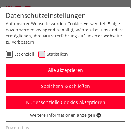
Zurück zur Newsübersicht
Datenschutzeinstellungen
Auf unserer Webseite werden Cookies verwendet. Einige
davon werden zwingend benötigt, während es uns andere
ermöglichen, Ihre Nutzererfahrung auf unserer Webseite
zu verbessern.
Senioren
Essenziell
Statistiken
Freistadt ist bereit für
die Seniors-Trophy
Alle akzeptieren
Nach drei Turnierabsagen der Seniors-
Speichern & schließen
Trophy im Jahr 2021, sind in
Oberösterreich eine Woche vor
Nur essenzielle Cookies akzeptieren
Nennschluss (20. August) bereits 50
Weitere Informationen anzeigen
Anmeldungen eingegangen.
Essenziell
Essenzielle Cookies werden für grundlegende
Powered by
Verfasst von: Edi Glasner, 15.08.2021