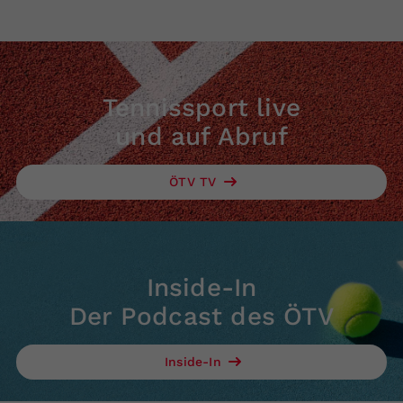
Tennissport live
und auf Abruf
ÖTV TV
Inside-In
Der Podcast des ÖTV
Inside-In