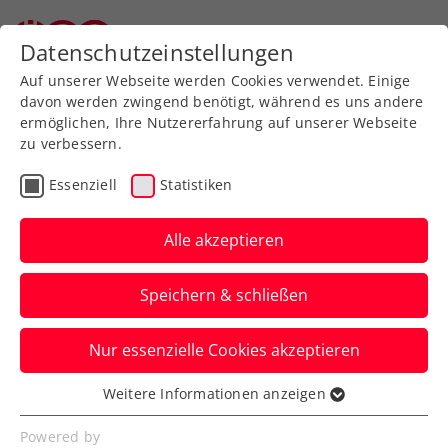
Zurück zur Newsübersicht
Datenschutzeinstellungen
Auf unserer Webseite werden Cookies verwendet. Einige
davon werden zwingend benötigt, während es uns andere
ermöglichen, Ihre Nutzererfahrung auf unserer Webseite
Erler kämpfte in Telfs bis
zu verbessern.
zuletzt um den
Essenziell
Statistiken
Turniersieg
Alle akzeptieren
In dieser Woche wird in Kramsach um
ITF-Punkte und 15.000 Dollar Preisgeld
Speichern & schließen
gespielt.
Nur essenzielle Cookies akzeptieren
Verfasst von: Stefan Pletzer, 15.07.2019
Weitere Informationen anzeigen
Essenziell
Essenzielle Cookies werden für grundlegende
Powered by