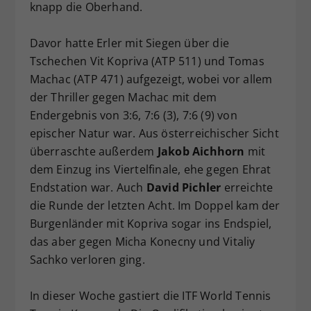
knapp die Oberhand.
Dieser Wert speichert Ihre Consent-
Einstellungen. Unter anderem eine
Davor hatte Erler mit Siegen über die
zufällig generierte ID, für die
Tschechen Vit Kopriva (ATP 511) und Tomas
Zweck
historische Speicherung Ihrer
vorgenommen Einstellungen, falls der
Machac (ATP 471) aufgezeigt, wobei vor allem
Webseiten-Betreiber dies eingestellt
der Thriller gegen Machac mit dem
hat.
Endergebnis von 3:6, 7:6 (3), 7:6 (9) von
epischer Natur war. Aus österreichischer Sicht
überraschte außerdem
Jakob Aichhorn
mit
dem Einzug ins Viertelfinale, ehe gegen Ehrat
Endstation war. Auch
David Pichler
erreichte
die Runde der letzten Acht. Im Doppel kam der
Burgenländer mit Kopriva sogar ins Endspiel,
das aber gegen Micha Konecny und Vitaliy
Sachko verloren ging.
In dieser Woche gastiert die ITF World Tennis