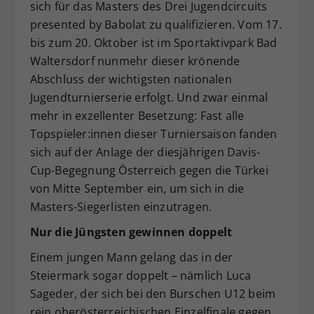
sich für das Masters des Drei Jugendcircuits
Dieser Wert speichert Ihre Consent-
presented by Babolat zu qualifizieren. Vom 17.
Einstellungen. Unter anderem eine
bis zum 20. Oktober ist im Sportaktivpark Bad
zufällig generierte ID, für die
Waltersdorf nunmehr dieser krönende
Zweck
historische Speicherung Ihrer
vorgenommen Einstellungen, falls der
Abschluss der wichtigsten nationalen
Webseiten-Betreiber dies eingestellt
Jugendturnierserie erfolgt. Und zwar einmal
hat.
mehr in exzellenter Besetzung: Fast alle
Topspieler:innen dieser Turniersaison fanden
sich auf der Anlage der diesjährigen Davis-
Cup-Begegnung Österreich gegen die Türkei
von Mitte September ein, um sich in die
Masters-Siegerlisten einzutragen.
Nur die Jüngsten gewinnen doppelt
Einem jungen Mann gelang das in der
Steiermark sogar doppelt – nämlich Luca
Sageder, der sich bei den Burschen U12 beim
rein oberösterreichischen Einzelfinale gegen