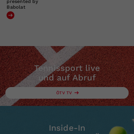
presented by
Babolat
Tennissport live
und auf Abruf
ÖTV TV
Inside-In