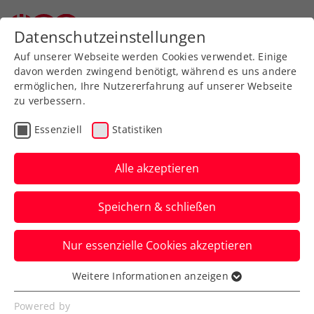
Zurück zur Newsübersicht
Datenschutzeinstellungen
Auf unserer Webseite werden Cookies verwendet. Einige
davon werden zwingend benötigt, während es uns andere
ermöglichen, Ihre Nutzererfahrung auf unserer Webseite
zu verbessern.
Turniere
Kids & Jugend
Essenziell
Statistiken
Drei Jugendcircuit
presented by Babolat: Ein
Alle akzeptieren
Top-Schlusspunkt in Bad
Speichern & schließen
Waltersdorf
Nur essenzielle Cookies akzeptieren
Österreichs wichtigste Jugendturnierserie
ist mit dem Masters in der Steiermark
Weitere Informationen anzeigen
Essenziell
würdig zu Ende gegangen.
Essenzielle Cookies werden für grundlegende
Powered by