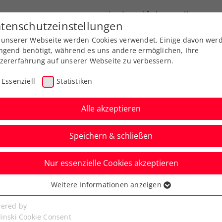
Landesverbände
News
tenschutzeinstellungen
 unserer Webseite werden Cookies verwendet. Einige davon wer
port
Ausbildung
Services
Über uns
ngend benötigt, während es uns andere ermöglichen, Ihre
zererfahrung auf unserer Webseite zu verbessern.
Essenziell
Statistiken
Alle akzeptieren
Speichern & schließen
Nur essenzielle Cookies akzeptieren
 wurden angepasst
Weitere Informationen anzeigen
ssenziell
senzielle Cookies werden für grundlegende Funktionen der
ered by
aufgrund der Corona-Krise verschobene einmalige
bseite benötigt. Dadurch ist gewährleistet, dass die Webseite
linski Cookie Consent