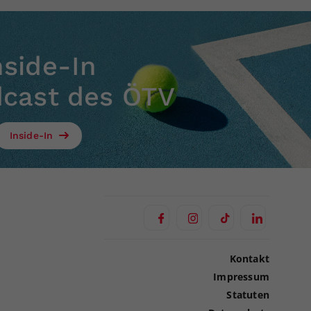
nside-In
dcast des ÖTV
Inside-In
Kontakt
Impressum
Statuten