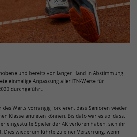
Zweck
generierte ID, für die historische Speicherung
Ihrer vorgenommen Einstellungen, falls der
Webseiten-Betreiber dies eingestellt hat.
chobene und bereits von langer Hand in Abstimmung
ete einmalige Anpassung aller ITN-Werte für
2020 durchgeführt.
des Werts vorrangig forcieren, dass Senioren wieder
en Klasse antreten können. Bis dato war es so, dass,
r eingestufte Spieler der AK verloren haben, sich ihr
at. Dies wiederum führte zu einer Verzerrung, wenn