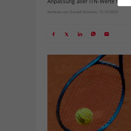
Anpassung aller ITN-Werte für Se
ei
Verfasst von: Gerald Groicher, 15.10.2020
S