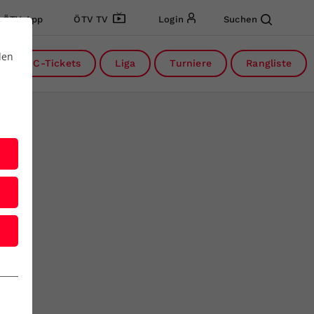
ÖTV App
ÖTV TV
Login
Suchen
den
DC-Tickets
Liga
Turniere
Rangliste