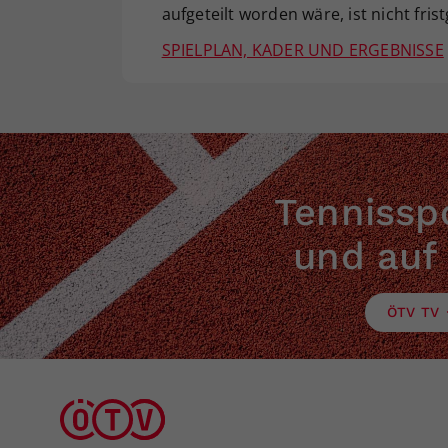
aufgeteilt worden wäre, ist nicht fris
SPIELPLAN, KADER UND ERGEBNISSE
Tennisspo
und auf
ÖTV TV