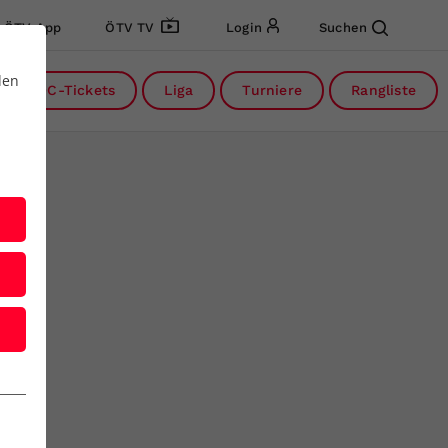
ÖTV App
ÖTV TV
Login
Suchen
den
DC-Tickets
Liga
Turniere
Rangliste