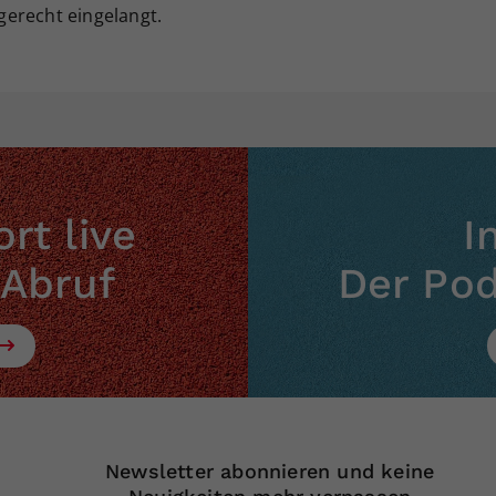
tgerecht eingelangt.
rt live
I
 Abruf
Der Po
Newsletter abonnieren und keine