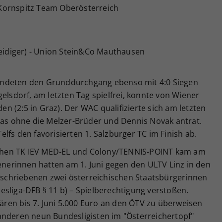
- Kornspitz Team Oberösterreich
teidiger) - Union Stein&Co Mauthausen
endeten den Grunddurchgang ebenso mit 4:0 Siegen
elsdorf, am letzten Tag spielfrei, konnte von Wiener
 (2:5 in Graz). Der WAC qualifizierte sich am letzten
 das ohne die Melzer-Brüder und Dennis Novak antrat.
lfs den favorisierten 1. Salzburger TC im Finish ab.
hen TK IEV MED-EL und Colony/TENNIS-POINT kam am
ienerinnen hatten am 1. Juni gegen den ULTV Linz in den
chriebenen zwei österreichischen Staatsbürgerinnen
sliga-DFB § 11 b) – Spielberechtigung verstoßen.
en bis 7. Juni 5.000 Euro an den ÖTV zu überweisen
anderen neun Bundesligisten im "Österreichertopf"