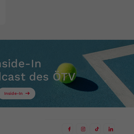
nside-In
dcast des ÖTV
Inside-In