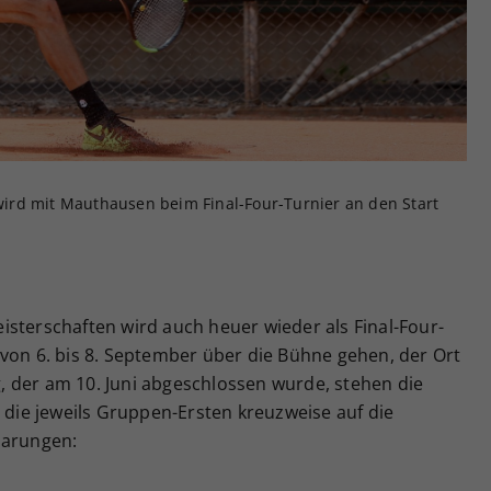
Zweck
generierte ID, für die historische Speicherung
Ihrer vorgenommen Einstellungen, falls der
Webseiten-Betreiber dies eingestellt hat.
ird mit Mauthausen beim Final-Four-Turnier an den Start
sterschaften wird auch heuer wieder als Final-Four-
von 6. bis 8. September über die Bühne gehen, der Ort
 der am 10. Juni abgeschlossen wurde, stehen die
n die jeweils Gruppen-Ersten kreuzweise auf die
aarungen: