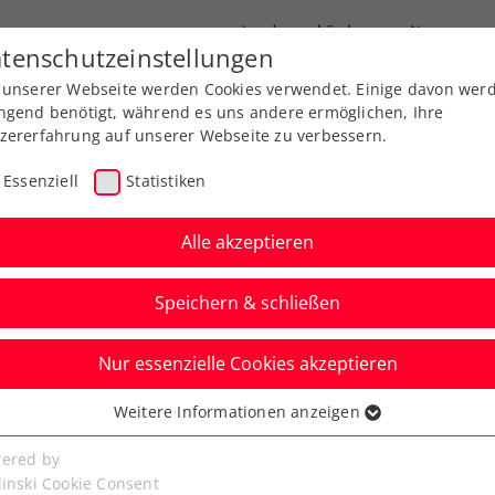
Landesverbände
News
tenschutzeinstellungen
 unserer Webseite werden Cookies verwendet. Einige davon wer
port
Ausbildung
Services
Über uns
ngend benötigt, während es uns andere ermöglichen, Ihre
zererfahrung auf unserer Webseite zu verbessern.
Essenziell
Statistiken
Alle akzeptieren
Speichern & schließen
Nur essenzielle Cookies akzeptieren
Starter stehen fest
Weitere Informationen anzeigen
ssenziell
senzielle Cookies werden für grundlegende Funktionen der
ered by
en und Herren ist abgeschlossen. Bei den
bseite benötigt. Dadurch ist gewährleistet, dass die Webseite
linski Cookie Consent