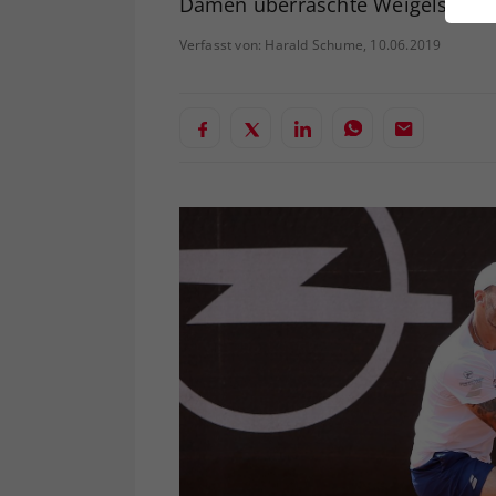
Damen überraschte Weigelsdorf,
ei
Verfasst von: Harald Schume, 10.06.2019
S