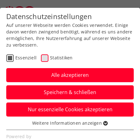
Zurück zur Newsübersicht
Datenschutzeinstellungen
Auf unserer Webseite werden Cookies verwendet. Einige
davon werden zwingend benötigt, während es uns andere
ermöglichen, Ihre Nutzererfahrung auf unserer Webseite
zu verbessern.
ÖTV Events
Essenziell
Statistiken
Das ÖTV-Damenprojekt
nimmt Fahrt auf
Alle akzeptieren
Barbara Schwartz leitete den ersten
Speichern & schließen
regionalen Lehrgang in der Südstadt,
Petra Russegger rief zu einem
Nur essenzielle Cookies akzeptieren
ambitionierten Trainingswochenende in
Weitere Informationen anzeigen
Tirol.
Essenziell
Essenzielle Cookies werden für grundlegende
Powered by
Verfasst von: Harald Schume, 15.04.2019