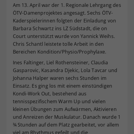
Am 13. April war der 1. Regionale Lehrgang des
Dieser Wert speichert Ihre Consent-
ÖTV-Damenprojektes angesagt. Sechs ÖTV-
Einstellungen. Unter anderem eine
Kaderspielerinnen folgten der Einladung von
zufällig generierte ID, für die
Zweck
historische Speicherung Ihrer
Barbara Schwartz ins LZ Südstadt, die on
vorgenommen Einstellungen, falls der
Court unterstützt wurde von Yannick Weihs.
Webseiten-Betreiber dies eingestellt
Chris Schantl leistete tolle Arbeit in den
hat.
Bereichen Kondition/Physio/Prophylaxe.
Ines Faltinger, Liel Rothensteiner, Claudia
Gasparovic, Kasandra Djekic, Lola Tavcar und
Johanna Halper waren sechs Stunden im
Einsatz. Es ging los mit einem einstündigen
Kondi-Work Out, bestehend aus
tennisspezifischem Warm Up und vielen
kleinen Übungen zum Aufwärmen, Aktivieren
und Anreizen der Muskulatur. Danach wurde 1
¾ Stunden auf dem Platz gearbeitet, vor allem
viel am Rhythmus gefeilt und die