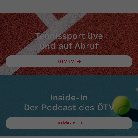
Tennissport live
und auf Abruf
ÖTV TV
Inside-In
Der Podcast des ÖTV
Inside-In