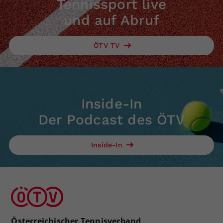
Tennissport live
und auf Abruf
ÖTV TV
Inside-In
Der Podcast des ÖTV
Inside-In
Österreichischer Tennisverband