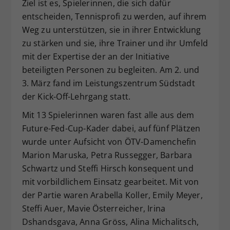
Ziel ist es, Spielerinnen, die sich dafür
Dieser Wert speichert Ihre Consent-
entscheiden, Tennisprofi zu werden, auf ihrem
Einstellungen. Unter anderem eine
Weg zu unterstützen, sie in ihrer Entwicklung
zufällig generierte ID, für die
zu stärken und sie, ihre Trainer und ihr Umfeld
Zweck
historische Speicherung Ihrer
mit der Expertise der an der Initiative
vorgenommen Einstellungen, falls der
Webseiten-Betreiber dies eingestellt
beteiligten Personen zu begleiten. Am 2. und
hat.
3. März fand im Leistungszentrum Südstadt
der Kick-Off-Lehrgang statt.
Mit 13 Spielerinnen waren fast alle aus dem
Future-Fed-Cup-Kader dabei, auf fünf Plätzen
wurde unter Aufsicht von ÖTV-Damenchefin
Marion Maruska, Petra Russegger, Barbara
Schwartz und Steffi Hirsch konsequent und
mit vorbildlichem Einsatz gearbeitet. Mit von
der Partie waren Arabella Koller, Emily Meyer,
Steffi Auer, Mavie Österreicher, Irina
Dshandsgava, Anna Gröss, Alina Michalitsch,