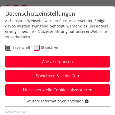
Zurück zur Newsübersicht
Datenschutzeinstellungen
Auf unserer Webseite werden Cookies verwendet. Einige
davon werden zwingend benötigt, während es uns andere
ermöglichen, Ihre Nutzererfahrung auf unserer Webseite
zu verbessern.
Verbands-Info
Essenziell
Statistiken
Das ÖTV-Damenprojekt
ist gestartet
Alle akzeptieren
Am 2. und 3. März fand im
Speichern & schließen
Leistungszentrum Südstadt der Kick-Off-
Lehrgang statt. Trainiert wurden die 13
Nur essenzielle Cookies akzeptieren
Future-Fed-Cup-Spielerinnen von Marion
Weitere Informationen anzeigen
Maruska, Petra Russegger und Barbara
Essenziell
Essenzielle Cookies werden für grundlegende
Schwartz.
Powered by