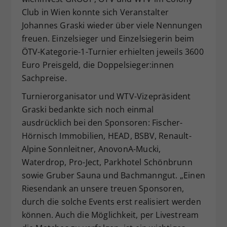
Club in Wien konnte sich Veranstalter
Dieser Wert speichert Ihre Consent-
Einstellungen. Unter anderem eine
Johannes Graski wieder über viele Nennungen
zufällig generierte ID, für die
freuen. Einzelsieger und Einzelsiegerin beim
Zweck
historische Speicherung Ihrer
ÖTV-Kategorie-1-Turnier erhielten jeweils 3600
vorgenommen Einstellungen, falls der
Euro Preisgeld, die Doppelsieger:innen
Webseiten-Betreiber dies eingestellt
Sachpreise.
hat.
Turnierorganisator und WTV-Vizepräsident
Graski bedankte sich noch einmal
ausdrücklich bei den Sponsoren: Fischer-
Hörnisch Immobilien, HEAD, BSBV, Renault-
Alpine Sonnleitner, AnovonA-Mucki,
Waterdrop, Pro-Ject, Parkhotel Schönbrunn
sowie Gruber Sauna und Bachmanngut.
„Einen
Riesendank an unsere treuen Sponsoren,
durch die solche Events erst realisiert werden
können. Auch die Möglichkeit, per Livestream