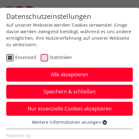
Zurück zur Newsübersicht
Datenschutzeinstellungen
Auf unserer Webseite werden Cookies verwendet. Einige
davon werden zwingend benötigt, während es uns andere
ermöglichen, Ihre Nutzererfahrung auf unserer Webseite
zu verbessern.
Allgemeine Klasse
Turniere
Essenziell
Statistiken
Christmas Turnier
powered by wieninvest
Alle akzeptieren
GROUP, ÖTV und WTV:
Speichern & schließen
Statzberger und Simion
sichern sich den Sieg
Nur essenzielle Cookies akzeptieren
Weitere Informationen anzeigen
Im Doppelbewerb setzen sich J.
Essenziell
Graski/Wagner und Rothensteiner/Tavcar
Essenzielle Cookies werden für grundlegende
Powered by