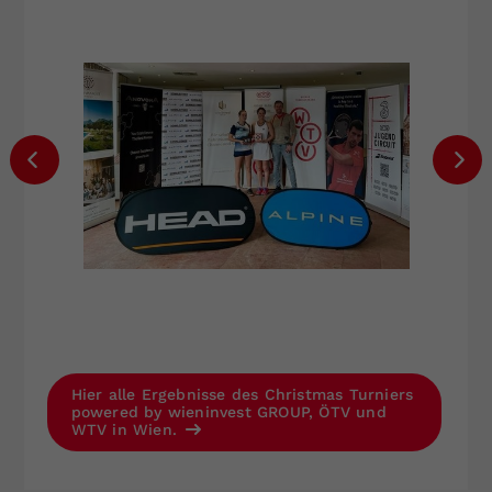
Hier alle Ergebnisse des Christmas Turniers
powered by wieninvest GROUP, ÖTV und
WTV in Wien.