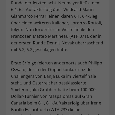
Runde der letzten acht. Neumayer ließ einem
Dieser Wert speichert Ihre Consent-
6:4, 6:2-Auftakterfolg über Wildcard-Mann
Einstellungen. Unter anderem eine
Gianmarco Ferrari einen klaren 6:1, 6:4-Sieg
zufällig generierte ID, für die
über einen weiteren Italiener, Lorenzo Rottoli,
Zweck
historische Speicherung Ihrer
vorgenommen Einstellungen, falls der
folgen. Nun fordert er im Viertelfinale den
Webseiten-Betreiber dies eingestellt
Franzosen Matteo Martineau (ATP 371), der in
hat.
der ersten Runde Dennis Novak überraschend
mit 6:2, 6:2 geschlagen hatte.
Erste Erfolge feierten andernorts auch Philipp
Oswald, der in der Doppelkonkurrenz des
Challengers von Banja Luka im Viertelfinale
steht, und Österreicher bestklassierte
Spielerin: Julia Grabher hatte beim 100.000-
Dollar-Turnier von Maspalomas auf Gran
Canaria beim 6:1, 6:1-Auftakterfolg über Irene
Burillo Escorihuela (WTA 233) keine