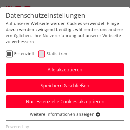
Zurück zur Newsübersicht
Datenschutzeinstellungen
Auf unserer Webseite werden Cookies verwendet. Einige
davon werden zwingend benötigt, während es uns andere
ermöglichen, Ihre Nutzererfahrung auf unserer Webseite
zu verbessern.
ATP
Essenziell
Statistiken
Challenger: Neumayer
weiterhin gut drauf
Alle akzeptieren
Der Salzburger steht in Italien im
Speichern & schließen
Viertelfinale.
Nur essenzielle Cookies akzeptieren
Verfasst von: , 10.08.2023
Weitere Informationen anzeigen
Essenziell
Essenzielle Cookies werden für grundlegende
Powered by