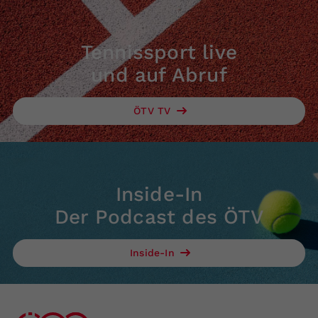
Tennissport live
und auf Abruf
ÖTV TV
Inside-In
Der Podcast des ÖTV
Inside-In