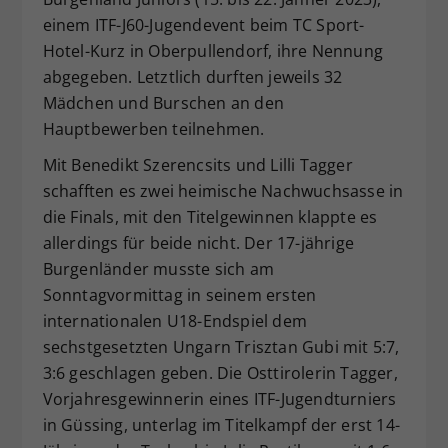
einem ITF-J60-Jugendevent beim TC Sport-
Dieser Wert speichert Ihre Consent-
Einstellungen. Unter anderem eine
Hotel-Kurz in Oberpullendorf, ihre Nennung
zufällig generierte ID, für die
abgegeben. Letztlich durften jeweils 32
Zweck
historische Speicherung Ihrer
Mädchen und Burschen an den
vorgenommen Einstellungen, falls der
Hauptbewerben teilnehmen.
Webseiten-Betreiber dies eingestellt
hat.
Mit Benedikt Szerencsits und Lilli Tagger
schafften es zwei heimische Nachwuchsasse in
die Finals, mit den Titelgewinnen klappte es
allerdings für beide nicht. Der 17-jährige
Burgenländer musste sich am
Sonntagvormittag in seinem ersten
internationalen U18-Endspiel dem
sechstgesetzten Ungarn Trisztan Gubi mit 5:7,
3:6 geschlagen geben. Die Osttirolerin Tagger,
Vorjahresgewinnerin eines ITF-Jugendturniers
in Güssing, unterlag im Titelkampf der erst 14-