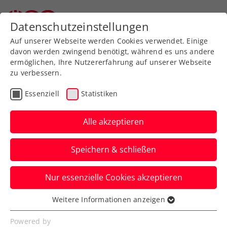
Zurück zur Newsübersicht
Datenschutzeinstellungen
Auf unserer Webseite werden Cookies verwendet. Einige
davon werden zwingend benötigt, während es uns andere
ermöglichen, Ihre Nutzererfahrung auf unserer Webseite
zu verbessern.
Turniere
Kids & Jugend
Essenziell
Statistiken
Burgenland Juniors:
Szerencsits und Tagger
Alle akzeptieren
unterliegen erst in den
Speichern & schließen
Finals
Nur essenzielle Cookies akzeptieren
Die internationale Tennisjugend der
Unter-18-Jährigen war beim ITF-J60-
Weitere Informationen anzeigen
Essenziell
Turnier in Oberpullendorf zu Gast.
Essenzielle Cookies werden für grundlegende
Powered by