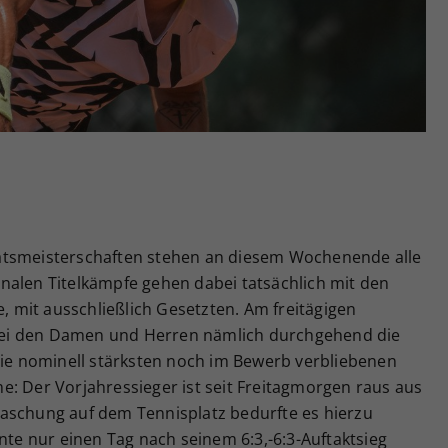
Zweck
generierte ID, für die historische Speicherung
Ihrer vorgenommen Einstellungen, falls der
Webseiten-Betreiber dies eingestellt hat.
atsmeisterschaften stehen an diesem Wochenende alle
nalen Titelkämpfe gehen dabei tatsächlich mit den
e, mit ausschließlich Gesetzten. Am freitägigen
l bei den Damen und Herren nämlich durchgehend die
die nominell stärksten noch im Bewerb verbliebenen
e: Der Vorjahressieger ist seit Freitagmorgen raus aus
aschung auf dem Tennisplatz bedurfte es hierzu
nte nur einen Tag nach seinem 6:3,-6:3-Auftaktsieg