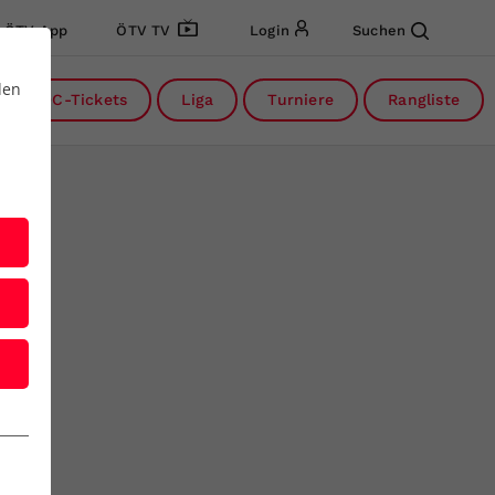
ÖTV App
ÖTV TV
Login
Suchen
den
DC-Tickets
Liga
Turniere
Rangliste