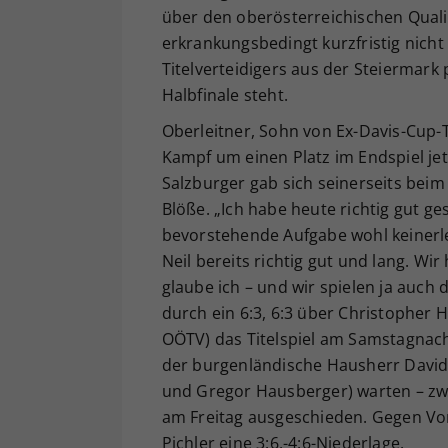
über den oberösterreichischen Quali
erkrankungsbedingt kurzfristig nicht
Titelverteidigers aus der Steiermark 
Halbfinale steht.
Oberleitner, Sohn von Ex-Davis-Cup-
Kampf um einen Platz im Endspiel jet
Salzburger gab sich seinerseits beim 
Blöße. „Ich habe heute richtig gut gesp
bevorstehende Aufgabe wohl keinerle
Neil bereits richtig gut und lang. Wi
glaube ich – und wir spielen ja auc
durch ein 6:3, 6:3 über Christopher 
OÖTV) das Titelspiel am Samstagnach
der burgenländische Hausherr David 
und Gregor Hausberger) warten – zwei 
am Freitag ausgeschieden. Gegen Vorj
Pichler eine 3:6,-4:6-Niederlage.