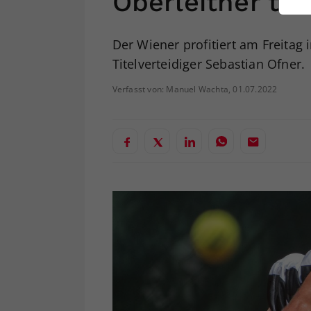
Oberleitner tan
ei
Der Wiener profitiert am Freitag
Titelverteidiger Sebastian Ofner.
S
Verfasst von: Manuel Wachta, 01.07.2022