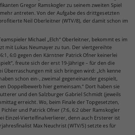
fikanten Gregor Ramskogler zu seinem zweiten Spiel
 mehr antreten. Von der Aufgabe des drittgesetzten
profitierte Neil Oberleitner (WTV/8), der damit schon im
Teamspieler Michael „Elch“ Oberleitner, bekommt es im
zt mit Lukas Neumayer zu tun. Der viertgereihte
6:1, 6:0 gegen den Kärntner Patrick Ofner keinerlei
ielt“, freute sich der erst 19-Jährige – für den die
i Überraschungen mit sich bringen wird: „Ich kenne
r haben schon ein-, zweimal gegeneinander gespielt,
h den Doppelbewerb hier gemeinsam.“ Dort haben sie
Hutterer und den Salzburger Gabriel Schmidt (jeweils
mittag erreicht. Wo, beim Finale der Topgesetzten,
Pichler und Patrick Ofner (7:6, 6:2 über Ramskogler
Einzel-Viertelfinalverlierer, denn auch Ersterer ist
ahresfinalist Max Neuchrist (WTV/5) setzte es für