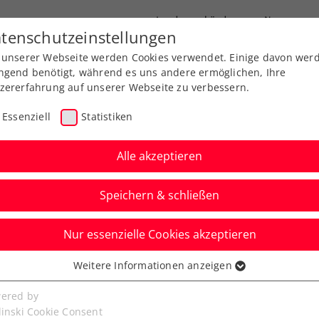
Landesverbände
News
tenschutzeinstellungen
 unserer Webseite werden Cookies verwendet. Einige davon wer
port
Ausbildung
Services
Über uns
ngend benötigt, während es uns andere ermöglichen, Ihre
zererfahrung auf unserer Webseite zu verbessern.
Essenziell
Statistiken
Alle akzeptieren
Speichern & schließen
Nur essenzielle Cookies akzeptieren
ergie ÖTV-
Weitere Informationen anzeigen
ssenziell
chaften: Nur
senzielle Cookies werden für grundlegende Funktionen der
ered by
bseite benötigt. Dadurch ist gewährleistet, dass die Webseite
linski Cookie Consent