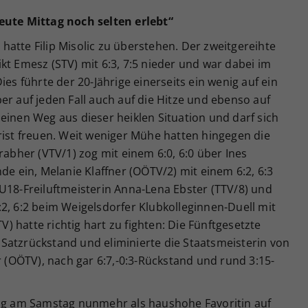
eute Mittag noch selten erlebt“
atte Filip Misolic zu überstehen. Der zweitgereihte
kt Emesz (STV) mit 6:3, 7:5 nieder und war dabei im
ies führte der 20-Jährige einerseits ein wenig auf ein
er auf jeden Fall auch auf die Hitze und ebenso auf
einen Weg aus dieser heiklen Situation und darf sich
rist freuen. Weit weniger Mühe hatten hingegen die
rabher (VTV/1) zog mit einem 6:0, 6:0 über Ines
de ein, Melanie Klaffner (OÖTV/2) mit einem 6:2, 6:3
U18-Freiluftmeisterin Anna-Lena Ebster (TTV/8) und
2, 6:2 beim Weigelsdorfer Klubkolleginnen-Duell mit
TV) hatte richtig hart zu fighten: Die Fünftgesetzte
Satzrückstand und eliminierte die Staatsmeisterin von
r (OÖTV), nach gar 6:7,-0:3-Rückstand und rund 3:15-
tag am Samstag nunmehr als haushohe Favoritin auf