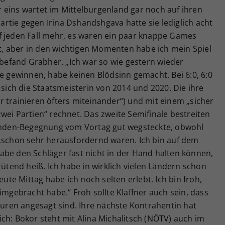
 eins wartet im Mittelburgenland gar noch auf ihren
tpartie gegen Irina Dshandshgava hatte sie lediglich acht
f jeden Fall mehr, es waren ein paar knappe Games
elt, aber in den wichtigen Momenten habe ich mein Spiel
, befand Grabher. „Ich war so wie gestern wieder
me gewinnen, habe keinen Blödsinn gemacht. Bei 6:0, 6:0
 sich die Staatsmeisterin von 2014 und 2020. Die ihre
 trainieren öfters miteinander“) und mit einem „sicher
wei Partien“ rechnet. Das zweite Semifinale bestreiten
tunden-Begegnung vom Vortag gut wegsteckte, obwohl
 „schon sehr herausfordernd waren. Ich bin auf dem
abe den Schläger fast nicht in der Hand halten können,
rütend heiß. Ich habe in wirklich vielen Ländern schon
eute Mittag habe ich noch selten erlebt. Ich bin froh,
imgebracht habe.“ Froh sollte Klaffner auch sein, dass
ren angesagt sind. Ihre nächste Kontrahentin hat
ch: Bokor steht mit Alina Michalitsch (NÖTV) auch im