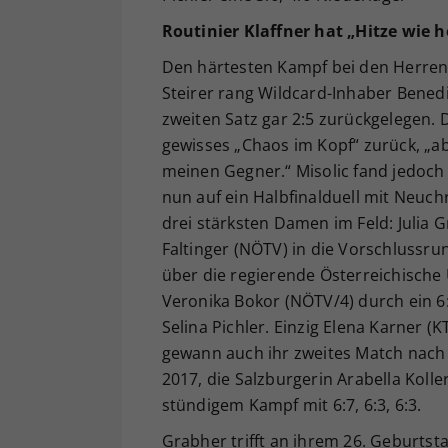
Routinier Klaffner hat „Hitze wie h
Den härtesten Kampf bei den Herren h
Steirer rang Wildcard-Inhaber Benedi
zweiten Satz gar 2:5 zurückgelegen. D
gewisses „Chaos im Kopf“ zurück, „ab
meinen Gegner.“ Misolic fand jedoch 
nun auf ein Halbfinalduell mit Neuch
drei stärksten Damen im Feld: Julia G
Faltinger (NÖTV) in die Vorschlussrun
über die regierende Österreichische 
Veronika Bokor (NÖTV/4) durch ein 6:
Selina Pichler. Einzig Elena Karner (K
gewann auch ihr zweites Match nach 
2017, die Salzburgerin Arabella Kolle
stündigem Kampf mit 6:7, 6:3, 6:3.
Grabher trifft an ihrem 26. Geburts