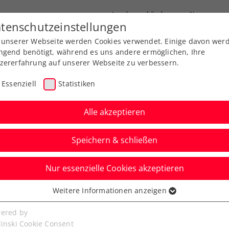
Landesverbände
News
tenschutzeinstellungen
 unserer Webseite werden Cookies verwendet. Einige davon wer
port
Ausbildung
Services
Über uns
ngend benötigt, während es uns andere ermöglichen, Ihre
zererfahrung auf unserer Webseite zu verbessern.
Essenziell
Statistiken
Alle akzeptieren
Speichern & schließen
Nur essenzielle Cookies akzeptieren
25: Rafael Nadal sieht
Weitere Informationen anzeigen
ssenziell
 Erfolge
senzielle Cookies werden für grundlegende Funktionen der
ered by
bseite benötigt. Dadurch ist gewährleistet, dass die Webseite
linski Cookie Consent