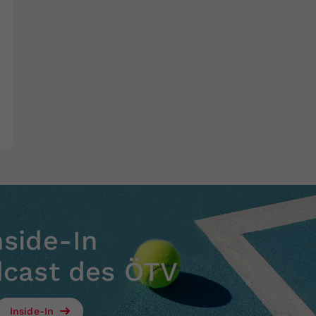
nside-In
dcast des ÖTV
Inside-In