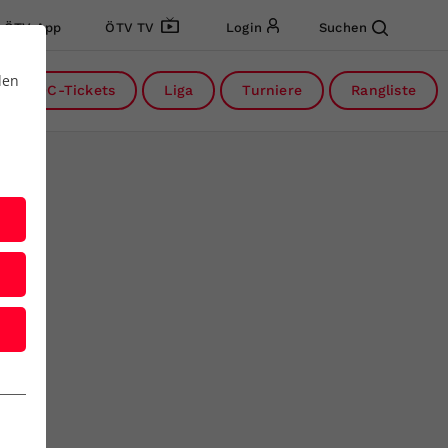
ÖTV App
ÖTV TV
Login
Suchen
den
DC-Tickets
Liga
Turniere
Rangliste