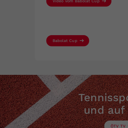
Video vom Babolat Cup
Babolat Cup
Tennisspo
und auf
ÖTV TV