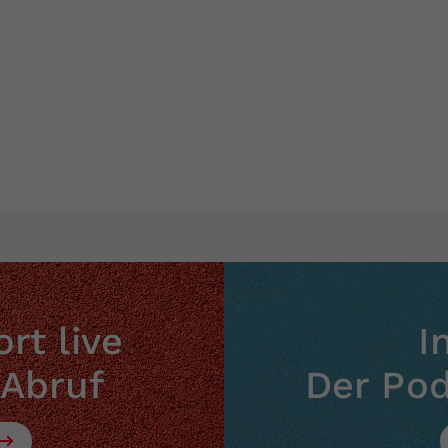
rt live
I
 Abruf
Der Po