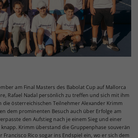
Zweck
generierte ID, für die historische Speicherung
Ihrer vorgenommen Einstellungen, falls der
Webseiten-Betreiber dies eingestellt hat.
ezember am Final Masters des Babolat Cup auf Mallorca
e, Rafael Nadal persönlich zu treffen und sich mit ihm
 die österreichischen Teilnehmer Alexander Krimm
neben dem prominenten Besuch auch über Erfolge am
verpasste den Aufstieg nach je einem Sieg und einer
r knapp. Krimm überstand die Gruppenphase souverän
 Francisco Rico sogar ins Endspiel ein, wo er sich dem