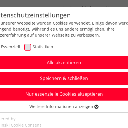
Landesverbände
News
tenschutzeinstellungen
 unserer Webseite werden Cookies verwendet. Einige davon wer
port
Ausbildung
Services
Über uns
ngend benötigt, während es uns andere ermöglichen, Ihre
zererfahrung auf unserer Webseite zu verbessern.
Essenziell
Statistiken
Alle akzeptieren
Speichern & schließen
Nur essenzielle Cookies akzeptieren
rs im Rollstuhltennis
Weitere Informationen anzeigen
ssenziell
senzielle Cookies werden für grundlegende Funktionen der
ered by
sich in Schwaz die besten Rollstuhltennisspieler
bseite benötigt. Dadurch ist gewährleistet, dass die Webseite
linski Cookie Consent