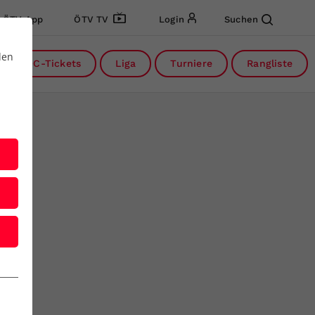
ÖTV App
ÖTV TV
Login
Suchen
den
DC-Tickets
Liga
Turniere
Rangliste