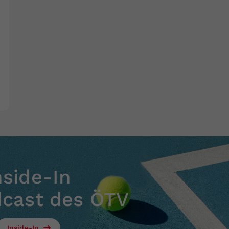
nside-In
dcast des ÖTV
Inside-In