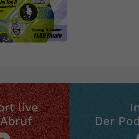
rt live
I
 Abruf
Der Po