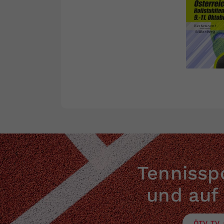
Tennisspo
und auf
ÖTV TV