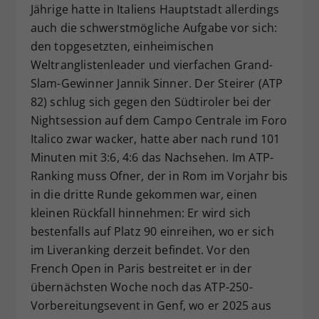
Jährige hatte in Italiens Hauptstadt allerdings
Dieser Wert speichert Ihre Consent-
auch die schwerstmögliche Aufgabe vor sich:
Einstellungen. Unter anderem eine
den topgesetzten, einheimischen
zufällig generierte ID, für die
Weltranglistenleader und vierfachen Grand-
Zweck
historische Speicherung Ihrer
vorgenommen Einstellungen, falls der
Slam-Gewinner Jannik Sinner. Der Steirer (ATP
Webseiten-Betreiber dies eingestellt
82) schlug sich gegen den Südtiroler bei der
hat.
Nightsession auf dem Campo Centrale im Foro
Italico zwar wacker, hatte aber nach rund 101
Minuten mit 3:6, 4:6 das Nachsehen. Im ATP-
Ranking muss Ofner, der in Rom im Vorjahr bis
in die dritte Runde gekommen war, einen
kleinen Rückfall hinnehmen: Er wird sich
bestenfalls auf Platz 90 einreihen, wo er sich
im Liveranking derzeit befindet. Vor den
French Open in Paris bestreitet er in der
übernächsten Woche noch das ATP-250-
Vorbereitungsevent in Genf, wo er 2025 aus