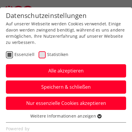
Zurück zur Newsübersicht
Datenschutzeinstellungen
Auf unserer Webseite werden Cookies verwendet. Einige
davon werden zwingend benötigt, während es uns andere
ermöglichen, Ihre Nutzererfahrung auf unserer Webseite
zu verbessern.
ATP
WTA
Turniere
Essenziell
Statistiken
ATP Rom: Ofner schlägt
sich gegen Sinner wacker
Alle akzeptieren
Dennoch kommt für Österreichs Nummer
Speichern & schließen
eins im Foro Italico in zwei Sätzen das
Aus.
Nur essenzielle Cookies akzeptieren
Verfasst von: Manuel Wachta, 09.05.2026
Weitere Informationen anzeigen
Essenziell
Essenzielle Cookies werden für grundlegende
Powered by