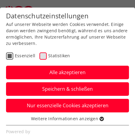
Zurück zur Newsübersicht
Datenschutzeinstellungen
Auf unserer Webseite werden Cookies verwendet. Einige
davon werden zwingend benötigt, während es uns andere
ermöglichen, Ihre Nutzererfahrung auf unserer Webseite
zu verbessern.
Turniere
Essenziell
Statistiken
ATP-Challenger Teneriffa:
Erstes Saisonfinale –
Alle akzeptieren
Ofner setzt starke Form
Speichern & schließen
fort
Nur essenzielle Cookies akzeptieren
Das ÖTV-Ass gewinnt auf der größten der
Kanarischen Inseln auch im Halbfinale
Weitere Informationen anzeigen
Essenziell
souverän.
Essenzielle Cookies werden für grundlegende
Powered by