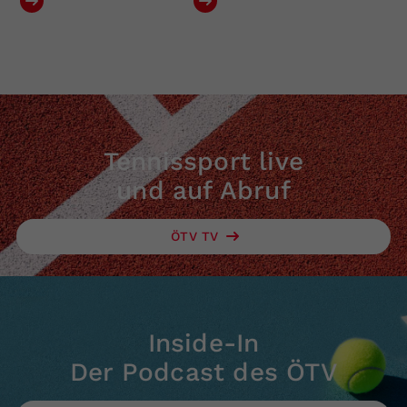
Tennissport live
und auf Abruf
ÖTV TV
Inside-In
Der Podcast des ÖTV