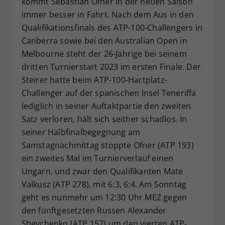
kommt Sebastian Ofner in der neuen Saison
Dieser Wert speichert Ihre Consent-
immer besser in Fahrt. Nach dem Aus in den
Einstellungen. Unter anderem eine
Qualifikationsfinals des ATP-100-Challengers in
zufällig generierte ID, für die
Canberra sowie bei den Australian Open in
Zweck
historische Speicherung Ihrer
Melbourne steht der 26-Jährige bei seinem
vorgenommen Einstellungen, falls der
dritten Turnierstart 2023 im ersten Finale. Der
Webseiten-Betreiber dies eingestellt
hat.
Steirer hatte beim ATP-100-Hartplatz-
Challenger auf der spanischen Insel Teneriffa
lediglich in seiner Auftaktpartie den zweiten
Satz verloren, hält sich seither schadlos. In
seiner Halbfinalbegegnung am
Samstagnachmittag stoppte Ofner (ATP 193)
ein zweites Mal im Turnierverlauf einen
Ungarn, und zwar den Qualifikanten Mate
Valkusz (ATP 278), mit 6:3, 6:4. Am Sonntag
geht es nunmehr um 12:30 Uhr MEZ gegen
den fünftgesetzten Russen Alexander
Shevchenko (ATP 157) um den vierten ATP-