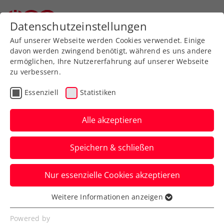
Zurück zur Newsübersicht
Datenschutzeinstellungen
Auf unserer Webseite werden Cookies verwendet. Einige
davon werden zwingend benötigt, während es uns andere
ermöglichen, Ihre Nutzererfahrung auf unserer Webseite
zu verbessern.
Rollstuhltennis
Inklusion
ATP
Essenziell
Statistiken
ITF
Turniere
Kids & Jugend
Alle akzeptieren
ATP-Challenger
Speichern & schließen
Nonthaburi: Oberleitner
spielt im Doppel erneut
Nur essenzielle Cookies akzeptieren
auf
Weitere Informationen anzeigen
Essenziell
Das ÖTV-Ass sichert sich in Thailand den
Essenzielle Cookies werden für grundlegende
Powered by