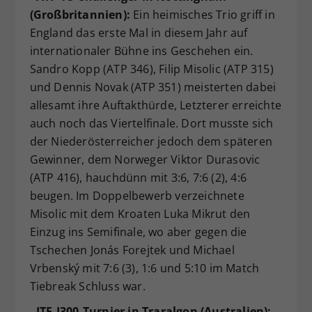
(Großbritannien):
Ein heimisches Trio griff in
England das erste Mal in diesem Jahr auf
internationaler Bühne ins Geschehen ein.
Sandro Kopp (ATP 346), Filip Misolic (ATP 315)
und Dennis Novak (ATP 351) meisterten dabei
allesamt ihre Auftakthürde, Letzterer erreichte
auch noch das Viertelfinale. Dort musste sich
der Niederösterreicher jedoch dem späteren
Gewinner, dem Norweger Viktor Durasovic
(ATP 416), hauchdünn mit 3:6, 7:6 (2), 4:6
beugen. Im Doppelbewerb verzeichnete
Misolic mit dem Kroaten Luka Mikrut den
Einzug ins Semifinale, wo aber gegen die
Tschechen Jonás Forejtek und Michael
Vrbenský mit 7:6 (3), 1:6 und 5:10 im Match
Tiebreak Schluss war.
- ITF-J300-Turnier in Traralgon (Australien):