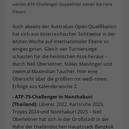
vierten ATP-Challenger-Doppeltitel seiner Karriere
Dieser Wert speichert Ihre Consent-
freuen.
Einstellungen. Unter anderem eine
zufällig generierte ID, für die
Zweck
historische Speicherung Ihrer
Auch abseits der Australian-Open-Qualifikation
vorgenommen Einstellungen, falls der
hat sich aus österreichischer Sichtweise in der
Webseiten-Betreiber dies eingestellt
letzten Woche auf internationaler Ebene so
hat.
einiges getan. Gleich vier Turniersiege
schauten für die heimischen Asse heraus –
durch Neil Oberleitner, Niklas Maislinger und
zweimal Maximilian Taucher. Hier eine
Übersicht über die größten rot-weiß-roten
Erfolge aus Kalenderwoche 2.
- ATP-75-Challenger in Nonthaburi
(Thailand):
Liberec 2022, Karlsruhe 2023,
Troyes 2024 und Nonthaburi 2025 – Neil
Oberleitner hat sich in der Großstadt in der
Nähe der thailändischen Hauptstadt Bangkok