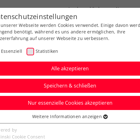
Landesverbände
News
tenschutzeinstellungen
 unserer Webseite werden Cookies verwendet. Einige davon wer
port
Ausbildung
Services
Über uns
ngend benötigt, während es uns andere ermöglichen, Ihre
zererfahrung auf unserer Webseite zu verbessern.
Essenziell
Statistiken
Alle akzeptieren
Speichern & schließen
Nur essenzielle Cookies akzeptieren
 Lissabon: Misolic
Weitere Informationen anzeigen
ssenziell
nale aufgeben
senzielle Cookies werden für grundlegende Funktionen der
ered by
bseite benötigt. Dadurch ist gewährleistet, dass die Webseite
linski Cookie Consent