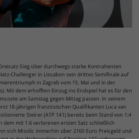
Zweck
generierte ID, für die historische Speicherung
Ihrer vorgenommen Einstellungen, falls der
Webseiten-Betreiber dies eingestellt hat.
Dreisatz-Sieg über durchwegs starke Kontrahenten
latz-Challenger in Lissabon sein drittes Semifinale auf
mierentriumph in Zagreb vom 15. Mai und in der
). Mit dem erhofften Einzug ins Endspiel hat es für den
Er musste am Samstag gegen Mittag passen. In seinem
t 18-jährigen französischen Qualifikanten Luca van
ositionierte Steirer (ATP 141) bereits beim Stand von 1:4
 dem mit 1:6 verlorenen ersten Satz schließlich
nn sich Misolic immerhin über 2160 Euro Preisgeld und
mit in der Weltrangliste auf Position 137 verbessern,