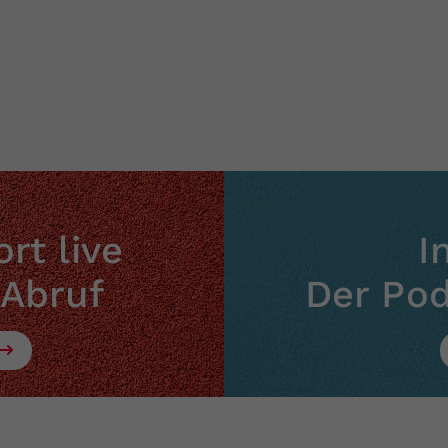
rt live
I
 Abruf
Der Po