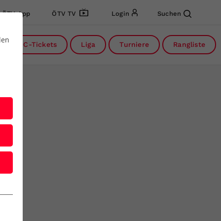
ÖTV App
ÖTV TV
Login
Suchen
den
DC-Tickets
Liga
Turniere
Rangliste