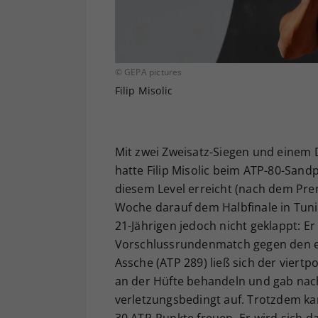
© GEPA pictures
Filip Misolic
Mit zwei Zweisatz-Siegen und einem 
hatte Filip Misolic beim ATP-80-Sandp
diesem Level erreicht (nach dem Pre
Woche darauf dem Halbfinale in Tunis
21-Jährigen jedoch nicht geklappt: 
Vorschlussrundenmatch gegen den ers
Assche (ATP 289) ließ sich der viertp
an der Hüfte behandeln und gab nach
verletzungsbedingt auf. Trotzdem ka
30 ATP-Punkte freuen. Er wird sich da