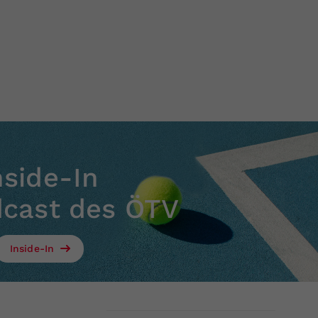
nside-In
dcast des ÖTV
Inside-In