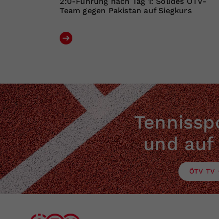
2:0-Führung nach Tag 1: Solides ÖTV-
Team gegen Pakistan auf Siegkurs
Tennisspo
und auf
ÖTV TV