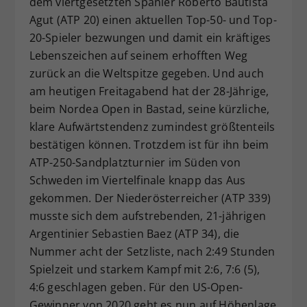
dem viertgesetzten Spanier Roberto Bautista
Dieser Wert speichert Ihre Consent-
Agut (ATP 20) einen aktuellen Top-50- und Top-
Einstellungen. Unter anderem eine
20-Spieler bezwungen und damit ein kräftiges
zufällig generierte ID, für die
Lebenszeichen auf seinem erhofften Weg
Zweck
historische Speicherung Ihrer
zurück an die Weltspitze gegeben. Und auch
vorgenommen Einstellungen, falls der
am heutigen Freitagabend hat der 28-Jährige,
Webseiten-Betreiber dies eingestellt
hat.
beim Nordea Open in Bastad, seine kürzliche,
klare Aufwärtstendenz zumindest größtenteils
bestätigen können. Trotzdem ist für ihn beim
ATP-250-Sandplatzturnier im Süden von
Schweden im Viertelfinale knapp das Aus
gekommen. Der Niederösterreicher (ATP 339)
musste sich dem aufstrebenden, 21-jährigen
Argentinier Sebastien Baez (ATP 34), die
Nummer acht der Setzliste, nach 2:49 Stunden
Spielzeit und starkem Kampf mit 2:6, 7:6 (5),
4:6 geschlagen geben. Für den US-Open-
Gewinner von 2020 geht es nun auf Höhenlage