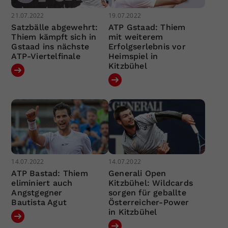
21.07.2022
19.07.2022
Satzbälle abgewehrt:
ATP Gstaad: Thiem
Thiem kämpft sich in
mit weiterem
Gstaad ins nächste
Erfolgserlebnis vor
ATP-Viertelfinale
Heimspiel in
Kitzbühel
14.07.2022
14.07.2022
ATP Bastad: Thiem
Generali Open
eliminiert auch
Kitzbühel: Wildcards
Angstgegner
sorgen für geballte
Bautista Agut
Österreicher-Power
in Kitzbühel