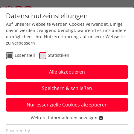
Zurück zur Newsübersicht
Datenschutzeinstellungen
Auf unserer Webseite werden Cookies verwendet. Einige
davon werden zwingend benötigt, während es uns andere
ermöglichen, Ihre Nutzererfahrung auf unserer Webseite
zu verbessern.
Turniere
Essenziell
Statistiken
ATP Bastad: Thiem muss
sich trotz tollem Kampf
Alle akzeptieren
vorerst mit Viertelfinale
Speichern & schließen
begnügen
Nur essenzielle Cookies akzeptieren
Österreichs Spitzenspieler verpasst in
Nordeuropa durch eine knappe Dreisatz-
Weitere Informationen anzeigen
Essenziell
Niederlage den Sprung ins Halbfinale.
Essenzielle Cookies werden für grundlegende
Powered by