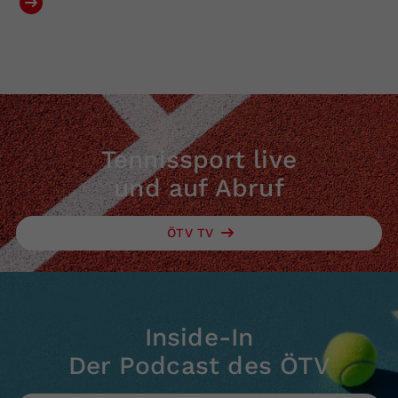
Tennissport live
und auf Abruf
ÖTV TV
Inside-In
Der Podcast des ÖTV