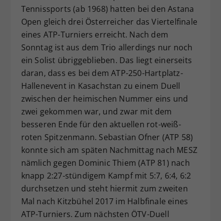
Tennissports (ab 1968) hatten bei den Astana
Dieser Wert speichert Ihre Consent-
Open gleich drei Österreicher das Viertelfinale
Einstellungen. Unter anderem eine
zufällig generierte ID, für die
eines ATP-Turniers erreicht. Nach dem
Zweck
historische Speicherung Ihrer
Sonntag ist aus dem Trio allerdings nur noch
vorgenommen Einstellungen, falls der
ein Solist übriggeblieben. Das liegt einerseits
Webseiten-Betreiber dies eingestellt
daran, dass es bei dem ATP-250-Hartplatz-
hat.
Hallenevent in Kasachstan zu einem Duell
zwischen der heimischen Nummer eins und
zwei gekommen war, und zwar mit dem
besseren Ende für den aktuellen rot-weiß-
roten Spitzenmann. Sebastian Ofner (ATP 58)
konnte sich am späten Nachmittag nach MESZ
nämlich gegen Dominic Thiem (ATP 81) nach
knapp 2:27-stündigem Kampf mit 5:7, 6:4, 6:2
durchsetzen und steht hiermit zum zweiten
Mal nach Kitzbühel 2017 im Halbfinale eines
ATP-Turniers. Zum nächsten ÖTV-Duell