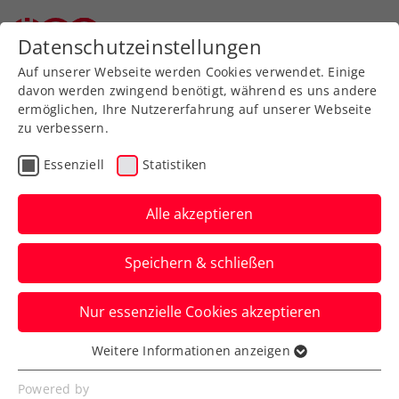
Zurück zur Newsübersicht
Datenschutzeinstellungen
Auf unserer Webseite werden Cookies verwendet. Einige
davon werden zwingend benötigt, während es uns andere
ermöglichen, Ihre Nutzererfahrung auf unserer Webseite
zu verbessern.
Turniere
ATP
Essenziell
Statistiken
ATP Astana: Ofner
gewinnt ÖTV-Duell im
Alle akzeptieren
Viertelfinale gegen Thiem
Speichern & schließen
Jurij Rodionov verpasst in Kasachstans
Nur essenzielle Cookies akzeptieren
Hauptstadt indes unglücklich den Sprung
ins Halbfinale.
Weitere Informationen anzeigen
Essenziell
Verfasst von: Manuel Wachta, 01.10.2023
Essenzielle Cookies werden für grundlegende
Powered by