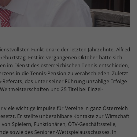
Zweck
generierte ID, für die historische Speicherung
Ihrer vorgenommen Einstellungen, falls der
Webseiten-Betreiber dies eingestellt hat.
ienstvollsten Funktionäre der letzten Jahrzehnte, Alfred
 Geburtstag. Erst im vergangenen Oktober hatte sich
en im Dienst des österreichischen Tennis entschieden,
erzens in die Tennis-Pension zu verabschieden. Zuletzt
-Referats, das unter seiner Führung unzählige Erfolge
eltmeisterschaften und 25 Titel bei Einzel-
 viele wichtige Impulse für Vereine in ganz Österreich
setzt. Er stellte unbezahlbare Kontakte zur Wirtschaft
von Spielern, Funktionären, ÖTV-Geschäftsstelle,
nde sowie des Senioren-Wettspielausschusses. In