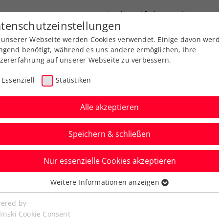
Landesverbände
News
tenschutzeinstellungen
 unserer Webseite werden Cookies verwendet. Einige davon wer
port
Ausbildung
Services
Über uns
ngend benötigt, während es uns andere ermöglichen, Ihre
zererfahrung auf unserer Webseite zu verbessern.
Essenziell
Statistiken
Alle akzeptieren
Speichern & schließen
Nur essenzielle Cookies akzeptieren
 80er, Fredi!
Weitere Informationen anzeigen
ssenziell
senzielle Cookies werden für grundlegende Funktionen der
ered by
fred "Fredi" Schwab feiert seinen 80. Geburtstag.
bseite benötigt. Dadurch ist gewährleistet, dass die Webseite
linski Cookie Consent