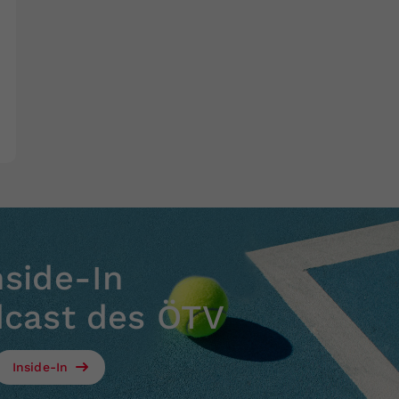
nside-In
dcast des ÖTV
Inside-In