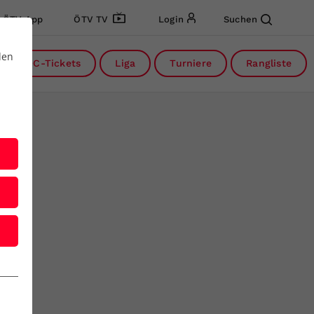
ÖTV App
ÖTV TV
Login
Suchen
den
DC-Tickets
Liga
Turniere
Rangliste