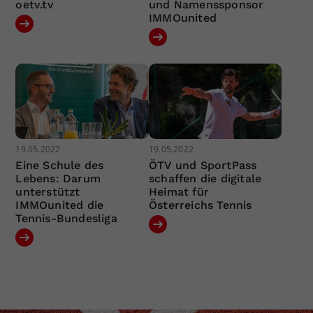
oetv.tv
und Namenssponsor
IMMOunited
19.05.2022
19.05.2022
Eine Schule des
ÖTV und SportPass
Lebens: Darum
schaffen die digitale
unterstützt
Heimat für
IMMOunited die
Österreichs Tennis
Tennis-Bundesliga