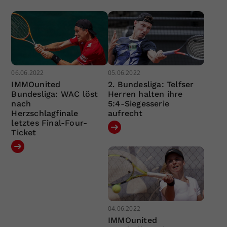
06.06.2022
05.06.2022
IMMOunited
2. Bundesliga: Telfser
Bundesliga: WAC löst
Herren halten ihre
nach
5:4-Siegesserie
Herzschlagfinale
aufrecht
letztes Final-Four-
Ticket
04.06.2022
IMMOunited