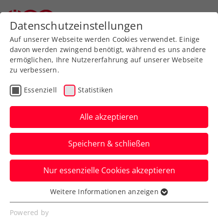
Zurück zur Newsübersicht
Datenschutzeinstellungen
Auf unserer Webseite werden Cookies verwendet. Einige
davon werden zwingend benötigt, während es uns andere
ermöglichen, Ihre Nutzererfahrung auf unserer Webseite
zu verbessern.
Bundesliga
Essenziell
Statistiken
2. Bundesliga: Hartbergs
Herren beenden die 5:4-
Alle akzeptieren
Siegesserie von Telfs
Speichern & schließen
Die Oststeirer machen am Montag den
Nur essenzielle Cookies akzeptieren
nächsten Schritt in Richtung Aufstieg in
die IMMOunited Bundesliga.
Weitere Informationen anzeigen
Essenziell
Verfasst von: Manuel Wachta, 07.06.2022
Essenzielle Cookies werden für grundlegende
Powered by