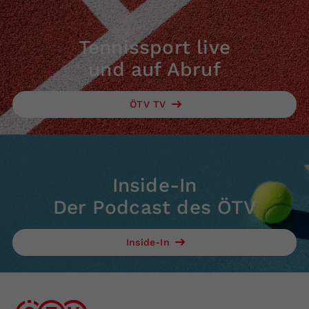
Tennissport live
und auf Abruf
ÖTV TV
Inside-In
Der Podcast des ÖTV
Inside-In