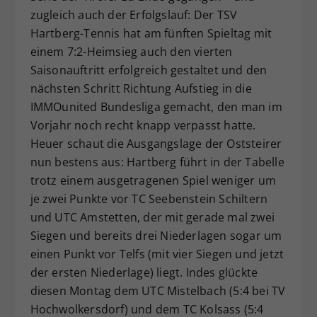
zugleich auch der Erfolgslauf: Der TSV
Dieser Wert speichert Ihre Consent-
Hartberg-Tennis hat am fünften Spieltag mit
Einstellungen. Unter anderem eine
zufällig generierte ID, für die
einem 7:2-Heimsieg auch den vierten
Zweck
historische Speicherung Ihrer
Saisonauftritt erfolgreich gestaltet und den
vorgenommen Einstellungen, falls der
nächsten Schritt Richtung Aufstieg in die
Webseiten-Betreiber dies eingestellt
IMMOunited Bundesliga gemacht, den man im
hat.
Vorjahr noch recht knapp verpasst hatte.
Heuer schaut die Ausgangslage der Oststeirer
nun bestens aus: Hartberg führt in der Tabelle
trotz einem ausgetragenen Spiel weniger um
je zwei Punkte vor TC Seebenstein Schiltern
und UTC Amstetten, der mit gerade mal zwei
Siegen und bereits drei Niederlagen sogar um
einen Punkt vor Telfs (mit vier Siegen und jetzt
der ersten Niederlage) liegt. Indes glückte
diesen Montag dem UTC Mistelbach (5:4 bei TV
Hochwolkersdorf) und dem TC Kolsass (5:4