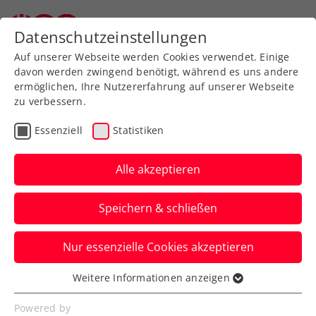
Datenschutzeinstellungen
Auf unserer Webseite werden Cookies verwendet. Einige
davon werden zwingend benötigt, während es uns andere
ermöglichen, Ihre Nutzererfahrung auf unserer Webseite
Allgemeine
Klasse
zu verbessern.
Jugend
Essenziell
Statistiken
SeniorInnen
Alle akzeptieren
Speichern & schließen
Meisterschaft wählen
Nur essenzielle Cookies akzeptieren
Weitere Informationen anzeigen
Essenziell
Essenzielle Cookies werden für grundlegende
Bundesländer-Cup 2024 / Damen/Herren 40-70
Powered by