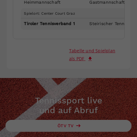
Heimmannschaft
Gastmannschaft
Spielort: Center Court Graz
Tiroler Tennisverband 1
Steirischer Tennisver
Tabelle und Spielplan
als PDF
Tennissport live
und auf Abruf
ÖTV TV