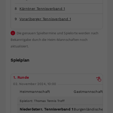
Dieser Wert speichert Ihre Consent-
8
Kärntner Tennisverband 1
Einstellungen. Unter anderem eine
zufällig generierte ID, für die
9
Vorarlberger Tennisverband 1
Zweck
historische Speicherung Ihrer
vorgenommen Einstellungen, falls der
Die genauen Spieltermine und Spielorte werden nach
Webseiten-Betreiber dies eingestellt
hat.
Bekanntgabe durch die Heim-Mannschaften noch
aktualisiert.
Spielplan
1. Runde
02. November 2024, 10:00
Heimmannschaft
Gastmannschaft
Spielort: Thomas Tennis Treff
Niederösterr. Tennisverband 1
Burgenländischer