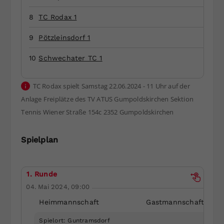
Dieser Wert speichert Ihre Consent-
8
TC Rodax 1
Einstellungen. Unter anderem eine
zufällig generierte ID, für die
9
Pötzleinsdorf 1
Zweck
historische Speicherung Ihrer
vorgenommen Einstellungen, falls der
10
Schwechater TC 1
Webseiten-Betreiber dies eingestellt
hat.
TC Rodax spielt Samstag 22.06.2024 - 11 Uhr auf der
Anlage
Freiplätze des TV ATUS Gumpoldskirchen Sektion
Tennis Wiener Straße 154c
2352 Gumpoldskirchen
Spielplan
1. Runde
04. Mai 2024, 09:00
Heimmannschaft
Gastmannschaft
Spielort: Guntramsdorf