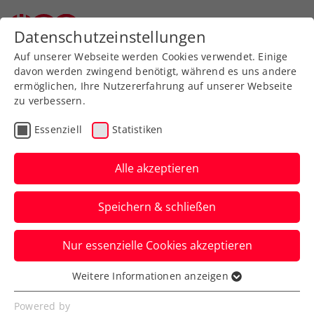
Datenschutzeinstellungen
Auf unserer Webseite werden Cookies verwendet. Einige
davon werden zwingend benötigt, während es uns andere
ermöglichen, Ihre Nutzererfahrung auf unserer Webseite
Allgemeine
Klasse
zu verbessern.
Jugend
Essenziell
Statistiken
SeniorInnen
Alle akzeptieren
Speichern & schließen
Meisterschaft wählen
Nur essenzielle Cookies akzeptieren
Weitere Informationen anzeigen
Essenziell
Essenzielle Cookies werden für grundlegende
Bundesliga 2024 / Herren 55
Powered by