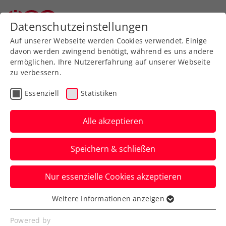
Datenschutzeinstellungen
Auf unserer Webseite werden Cookies verwendet. Einige
davon werden zwingend benötigt, während es uns andere
ermöglichen, Ihre Nutzererfahrung auf unserer Webseite
Allgemeine
Klasse
zu verbessern.
Jugend
Essenziell
Statistiken
SeniorInnen
Alle akzeptieren
Speichern & schließen
Meisterschaft wählen
Nur essenzielle Cookies akzeptieren
Weitere Informationen anzeigen
Essenziell
Essenzielle Cookies werden für grundlegende
Bundesliga 2018 / Schulcup
Powered by