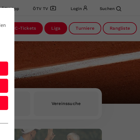
ÖTV App
ÖTV TV
Login
Suchen
den
DC-Tickets
Liga
Turniere
Rangliste
rInnen
Vereinssuche