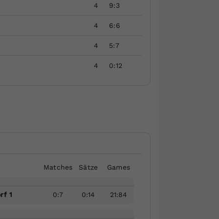
4
9:3
4
6:6
4
5:7
4
0:12
Matches
Sätze
Games
rf 1
0
:
7
0
:
14
21
:
84