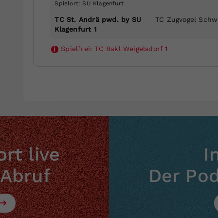
Spielort: SU Klagenfurt
TC St. Andrä pwd. by SU
TC Zugvogel Schw
Klagenfurt 1
Spielfrei:
TC Bakl Weigelsdorf 1
i
rt live
I
 Abruf
Der Po