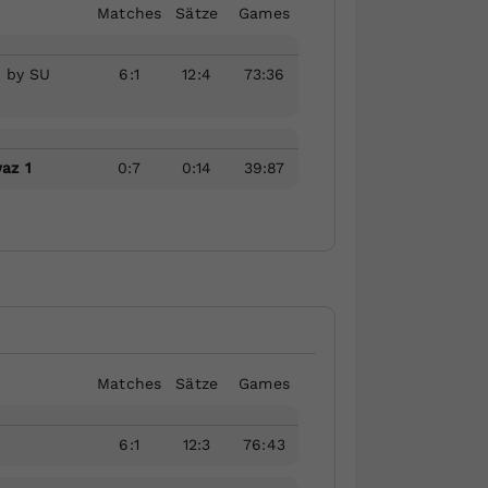
Matches
Sätze
Games
. by SU
6
:
1
12
:
4
73
:
36
az 1
0
:
7
0
:
14
39
:
87
Matches
Sätze
Games
6
:
1
12
:
3
76
:
43