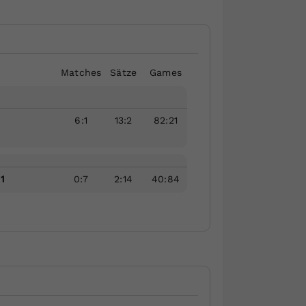
Matches
Sätze
Games
6
:
1
13
:
2
82
:
21
1
0
:
7
2
:
14
40
:
84