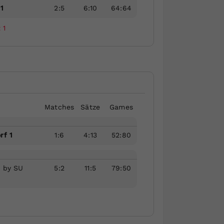
1
2
:
5
6
:
10
64
:
64
 1
Matches
Sätze
Games
rf 1
1
:
6
4
:
13
52
:
80
. by SU
5
:
2
11
:
5
79
:
50