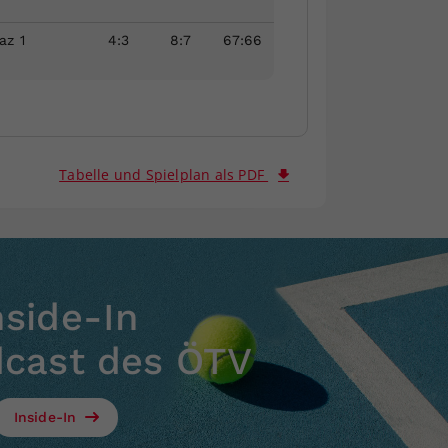
az 1
4
:
3
8
:
7
67
:
66
Tabelle und Spielplan als PDF
nside-In
dcast des ÖTV
Inside-In