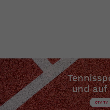
Tennisspo
und auf
ÖTV TV