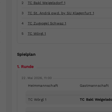
Zweck
generierte ID, für die historische Speicherung
2
TC Bakl Weigelsdorf 1
Ihrer vorgenommen Einstellungen, falls der
Webseiten-Betreiber dies eingestellt hat.
3
TC St. Andrä pwd. by SU Klagenfurt 1
4
TC Zugvogel Schwaz 1
5
TC Wörgl 1
Spielplan
1. Runde
22. Mai 2026, 11:00
Heimmannschaft
Gastmannschaft
TC Wörgl 1
TC Bakl Weigelsdo