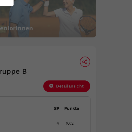
SeniorInnen
Gruppe B
Detailansicht
SP
Punkte
4
10:2