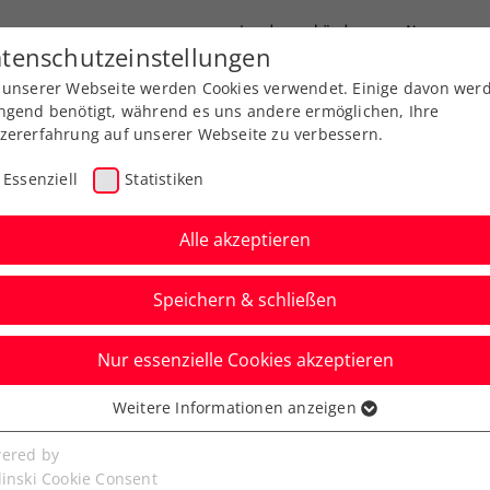
Landesverbände
News
tenschutzeinstellungen
 unserer Webseite werden Cookies verwendet. Einige davon wer
port
Ausbildung
Services
Über uns
ngend benötigt, während es uns andere ermöglichen, Ihre
zererfahrung auf unserer Webseite zu verbessern.
Essenziell
Statistiken
Alle akzeptieren
Speichern & schließen
Nur essenzielle Cookies akzeptieren
niere
Rangliste
Spiele
Weitere Informationen anzeigen
ssenziell
senzielle Cookies werden für grundlegende Funktionen der
ered by
bseite benötigt. Dadurch ist gewährleistet, dass die Webseite
linski Cookie Consent