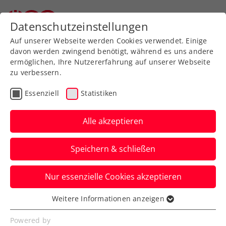
Datenschutzeinstellungen
Auf unserer Webseite werden Cookies verwendet. Einige
davon werden zwingend benötigt, während es uns andere
ermöglichen, Ihre Nutzererfahrung auf unserer Webseite
zu verbessern.
Zischka ÖTV Seniors Trophy
Essenziell
Statistiken
2025 powered by HEAD | 6.
Turnier
Alle akzeptieren
Speichern & schließen
Nur essenzielle Cookies akzeptieren
Weitere Informationen anzeigen
Zischka ÖTV Seniors Trophy 2025
Essenziell
powered by HEAD
Essenzielle Cookies werden für grundlegende
Powered by