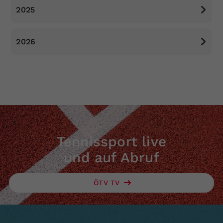
2025
Dieser Wert speichert Ihre Consent-
Einstellungen. Unter anderem eine
zufällig generierte ID, für die
2026
Zweck
historische Speicherung Ihrer
vorgenommen Einstellungen, falls der
Webseiten-Betreiber dies eingestellt
hat.
Tennissport live
und auf Abruf
ÖTV TV