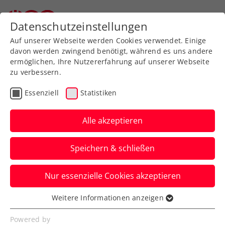
Datenschutzeinstellungen
Auf unserer Webseite werden Cookies verwendet. Einige
davon werden zwingend benötigt, während es uns andere
ermöglichen, Ihre Nutzererfahrung auf unserer Webseite
zu verbessern.
Download-Center
Essenziell
Statistiken
Alle akzeptieren
Speichern & schließen
Nur essenzielle Cookies akzeptieren
Bitte wählen Sie aus...
Weitere Informationen anzeigen
Essenziell
Essenzielle Cookies werden für grundlegende
Powered by