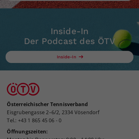
Dieser Wert speichert Ihre Consent-
Einstellungen. Unter anderem eine
zufällig generierte ID, für die
Zweck
historische Speicherung Ihrer
Inside-In
vorgenommen Einstellungen, falls der
Der Podcast des ÖTV
Webseiten-Betreiber dies eingestellt
hat.
Inside-In
Österreichischer Tennisverband
Eisgrubengasse 2–6/2, 2334 Vösendorf
Tel.: +43 1 865 45 06 - 0
Öffnungszeiten: