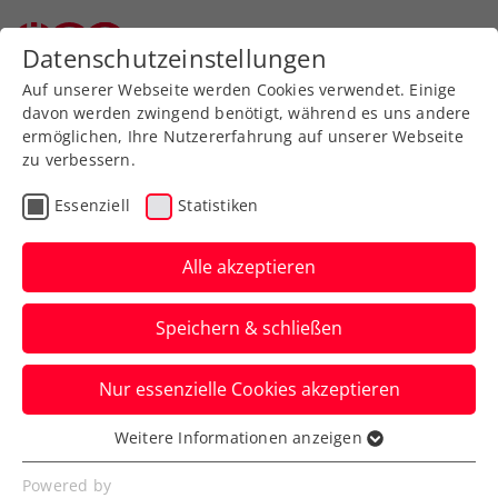
Datenschutzeinstellungen
Auf unserer Webseite werden Cookies verwendet. Einige
davon werden zwingend benötigt, während es uns andere
ermöglichen, Ihre Nutzererfahrung auf unserer Webseite
zu verbessern.
Download-Center
Essenziell
Statistiken
Alle akzeptieren
Speichern & schließen
Nur essenzielle Cookies akzeptieren
Bitte wählen Sie aus...
Weitere Informationen anzeigen
Essenziell
Essenzielle Cookies werden für grundlegende
Powered by