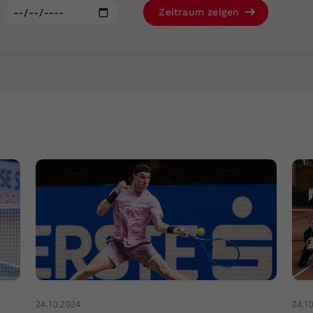
Zweck
generierte ID, für die historische Speicherung
:
Zeitraum zeigen
Ihrer vorgenommen Einstellungen, falls der
Webseiten-Betreiber dies eingestellt hat.
24.10.2024
24.1