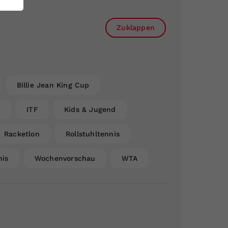
Zuklappen
Billie Jean King Cup
n
ITF
Kids & Jugend
Racketlon
Rollstuhltennis
nis
Wochenvorschau
WTA