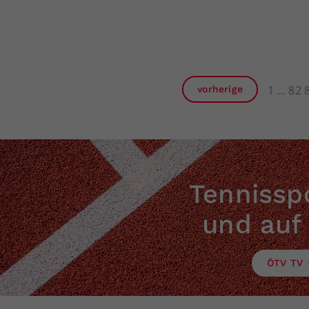
1
82
vorherige
Tennisspo
und auf
ÖTV TV