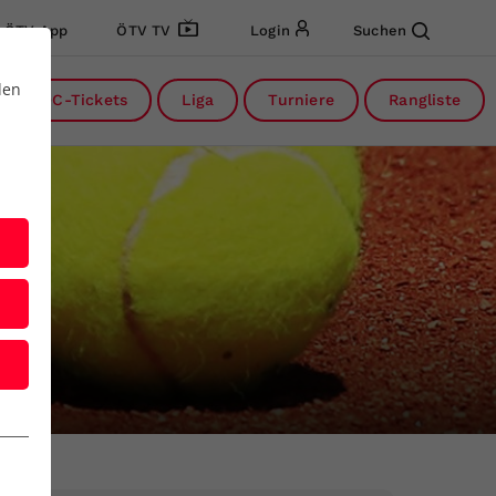
ÖTV App
ÖTV TV
Login
Suchen
den
DC-Tickets
Liga
Turniere
Rangliste