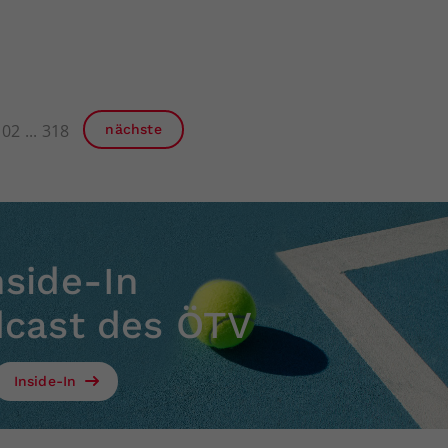
102
318
nächste
nside-In
dcast des ÖTV
Inside-In