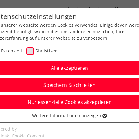
Landesverbände
News
tenschutzeinstellungen
 unserer Webseite werden Cookies verwendet. Einige davon wer
port
Ausbildung
Services
Über uns
ngend benötigt, während es uns andere ermöglichen, Ihre
zererfahrung auf unserer Webseite zu verbessern.
Essenziell
Statistiken
Alle akzeptieren
Aktuelle News
Speichern & schließen
Nur essenzielle Cookies akzeptieren
Weitere Informationen anzeigen
ssenziell
senzielle Cookies werden für grundlegende Funktionen der
ered by
bseite benötigt. Dadurch ist gewährleistet, dass die Webseite
linski Cookie Consent