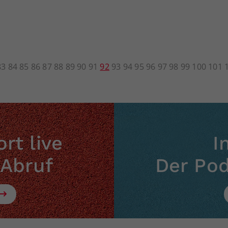
83
84
85
86
87
88
89
90
91
92
93
94
95
96
97
98
99
100
101
rt live
I
 Abruf
Der Po