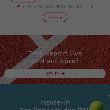
91
92
93
94
95
96
97
98
99
100
101
318
nächste
Tennissport live
und auf Abruf
ÖTV TV
Inside-In