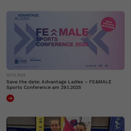
Dieser Wert speichert Ihre Consent-
Einstellungen. Unter anderem eine
zufällig generierte ID, für die
Zweck
historische Speicherung Ihrer
vorgenommen Einstellungen, falls der
Webseiten-Betreiber dies eingestellt
hat.
30.10.2024
Save the date: Advantage Ladies – FE&MALE
Sports Conference am 29.1.2025