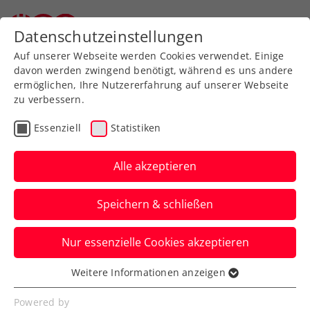
Datenschutzeinstellungen
Auf unserer Webseite werden Cookies verwendet. Einige
davon werden zwingend benötigt, während es uns andere
ermöglichen, Ihre Nutzererfahrung auf unserer Webseite
zu verbessern.
Aktuelle News
Essenziell
Statistiken
Alle akzeptieren
Speichern & schließen
Nur essenzielle Cookies akzeptieren
Weitere Informationen anzeigen
Essenziell
News filtern
Essenzielle Cookies werden für grundlegende
Powered by