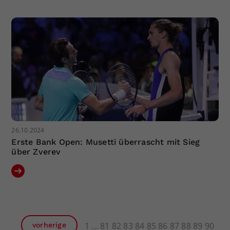
26.10.2024
Erste Bank Open: Musetti überrascht mit Sieg
über Zverev
1
81
82
83
84
85
86
87
88
89
90
vorherige