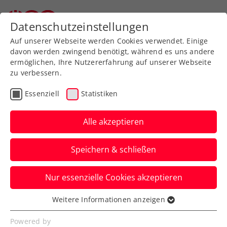
Datenschutzeinstellungen
Auf unserer Webseite werden Cookies verwendet. Einige
davon werden zwingend benötigt, während es uns andere
ermöglichen, Ihre Nutzererfahrung auf unserer Webseite
zu verbessern.
Aktuelle News
Essenziell
Statistiken
Alle akzeptieren
Speichern & schließen
Nur essenzielle Cookies akzeptieren
Weitere Informationen anzeigen
Essenziell
News filtern
Essenzielle Cookies werden für grundlegende
Powered by