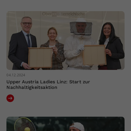
Dieser Wert speichert Ihre Consent-
Einstellungen. Unter anderem eine
zufällig generierte ID, für die
Zweck
historische Speicherung Ihrer
vorgenommen Einstellungen, falls der
Webseiten-Betreiber dies eingestellt
hat.
04.12.2024
Upper Austria Ladies Linz: Start zur
Nachhaltigkeitsaktion