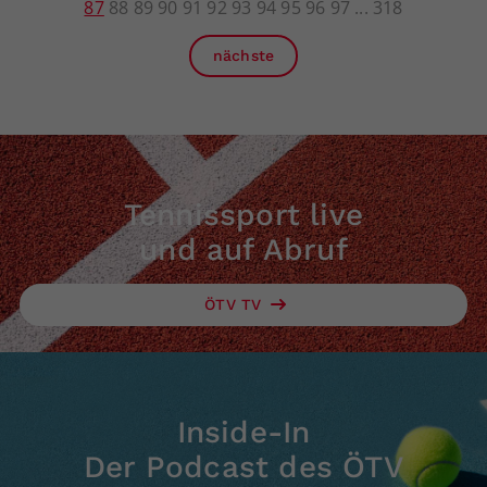
87
88
89
90
91
92
93
94
95
96
97
318
nächste
Tennissport live
und auf Abruf
ÖTV TV
Inside-In
Der Podcast des ÖTV