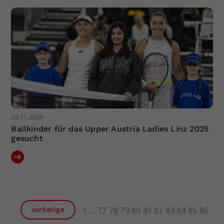
26.11.2024
Ballkinder für das Upper Austria Ladies Linz 2025
gesucht
1
77
78
79
80
81
82
83
84
85
86
vorherige