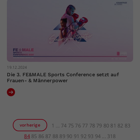
19.12.2024
Die 3. FE&MALE Sports Conference setzt auf
Frauen- & Männerpower
1
74
75
76
77
78
79
80
81
82
83
vorherige
84
85
86
87
88
89
90
91
92
93
94
318