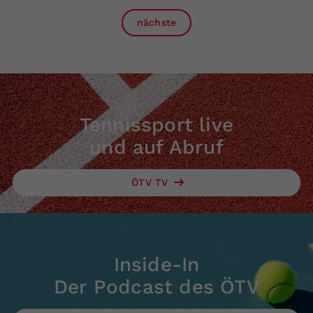
nächste
Tennissport live
und auf Abruf
ÖTV TV
Inside-In
Der Podcast des ÖTV