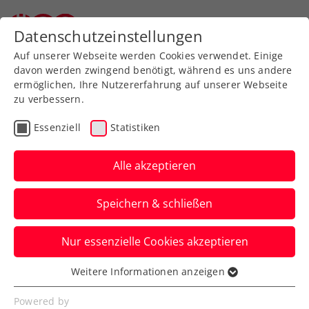
Datenschutzeinstellungen
Auf unserer Webseite werden Cookies verwendet. Einige
davon werden zwingend benötigt, während es uns andere
ermöglichen, Ihre Nutzererfahrung auf unserer Webseite
zu verbessern.
Aktuelle News
Essenziell
Statistiken
Alle akzeptieren
Speichern & schließen
Nur essenzielle Cookies akzeptieren
Weitere Informationen anzeigen
Essenziell
News filtern
Essenzielle Cookies werden für grundlegende
Powered by