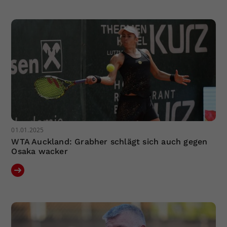
Dieser Wert speichert Ihre Consent-
Einstellungen. Unter anderem eine
zufällig generierte ID, für die
Zweck
historische Speicherung Ihrer
vorgenommen Einstellungen, falls der
Webseiten-Betreiber dies eingestellt
hat.
01.01.2025
WTA Auckland: Grabher schlägt sich auch gegen
Osaka wacker