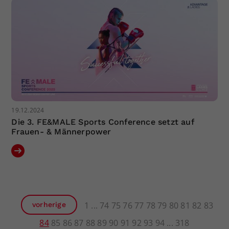
19.12.2024
Die 3. FE&MALE Sports Conference setzt auf
Frauen- & Männerpower
1
74
75
76
77
78
79
80
81
82
83
vorherige
84
85
86
87
88
89
90
91
92
93
94
318