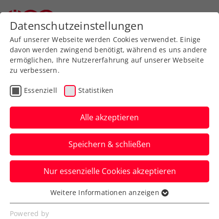
Datenschutzeinstellungen
Auf unserer Webseite werden Cookies verwendet. Einige
davon werden zwingend benötigt, während es uns andere
ermöglichen, Ihre Nutzererfahrung auf unserer Webseite
zu verbessern.
Aktuelle News
Essenziell
Statistiken
Alle akzeptieren
Speichern & schließen
Nur essenzielle Cookies akzeptieren
Weitere Informationen anzeigen
Essenziell
News filtern
Essenzielle Cookies werden für grundlegende
Powered by