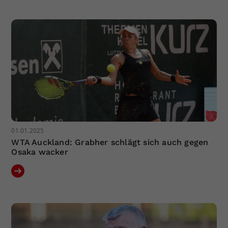
Dieser Wert speichert Ihre Consent-
Einstellungen. Unter anderem eine
zufällig generierte ID, für die
Zweck
historische Speicherung Ihrer
vorgenommen Einstellungen, falls der
Webseiten-Betreiber dies eingestellt
hat.
01.01.2025
WTA Auckland: Grabher schlägt sich auch gegen
Osaka wacker