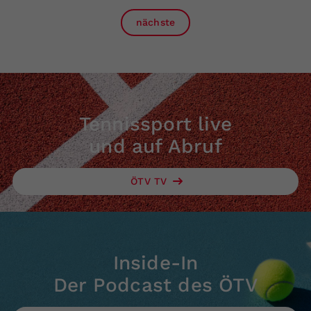
nächste
Tennissport live
und auf Abruf
ÖTV TV
Inside-In
Der Podcast des ÖTV