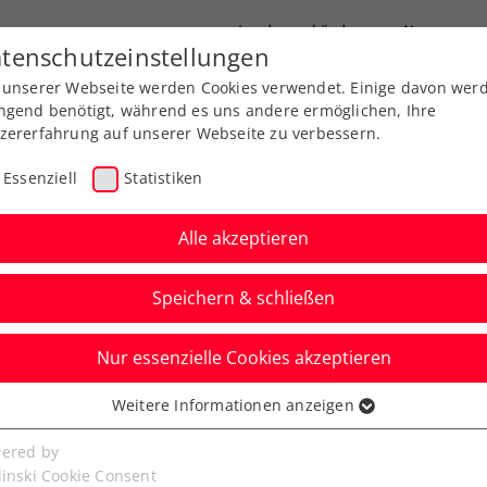
Landesverbände
News
tenschutzeinstellungen
 unserer Webseite werden Cookies verwendet. Einige davon wer
port
Ausbildung
Services
Über uns
ngend benötigt, während es uns andere ermöglichen, Ihre
zererfahrung auf unserer Webseite zu verbessern.
Essenziell
Statistiken
Alle akzeptieren
Aktuelle News
Speichern & schließen
Nur essenzielle Cookies akzeptieren
Weitere Informationen anzeigen
ssenziell
senzielle Cookies werden für grundlegende Funktionen der
ered by
bseite benötigt. Dadurch ist gewährleistet, dass die Webseite
linski Cookie Consent