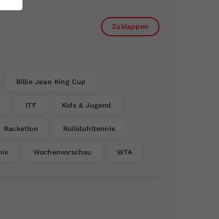
Zuklappen
Billie Jean King Cup
n
ITF
Kids & Jugend
Racketlon
Rollstuhltennis
nis
Wochenvorschau
WTA