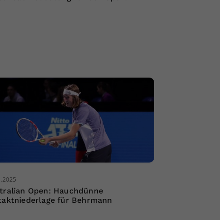
1.2025
tralian Open: Hauchdünne
taktniederlage für Behrmann