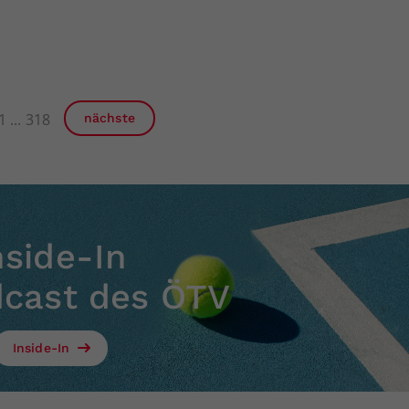
1
318
nächste
nside-In
dcast des ÖTV
Inside-In