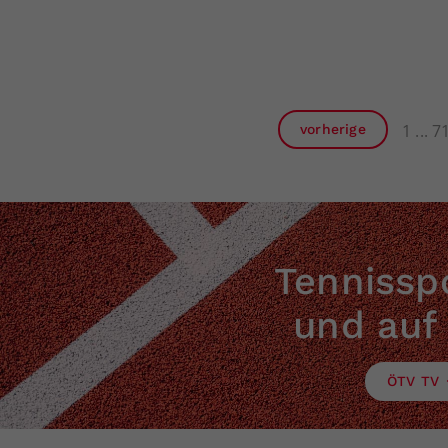
1
7
vorherige
Tennisspo
und auf
ÖTV TV