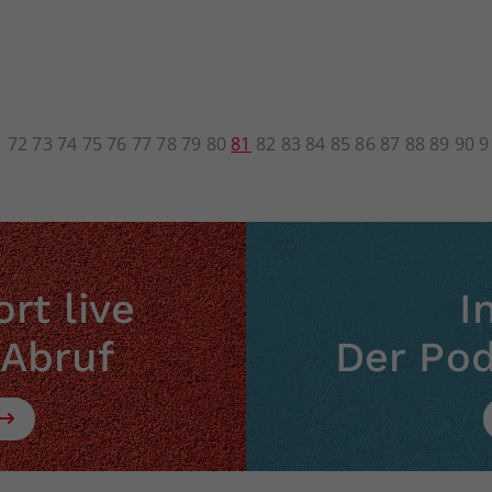
1
72
73
74
75
76
77
78
79
80
81
82
83
84
85
86
87
88
89
90
9
rt live
I
 Abruf
Der Po