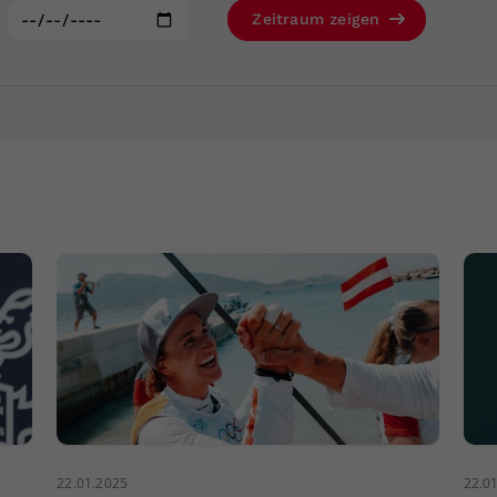
Zweck
generierte ID, für die historische Speicherung
:
Zeitraum zeigen
Ihrer vorgenommen Einstellungen, falls der
Webseiten-Betreiber dies eingestellt hat.
22.01.2025
22.0