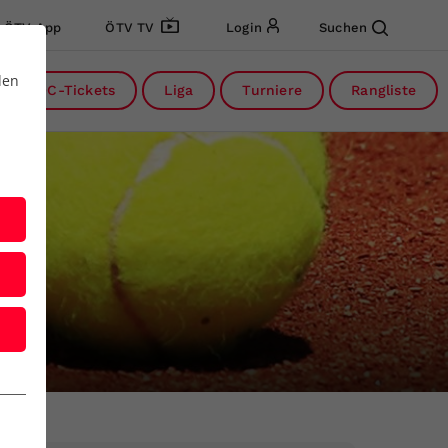
ÖTV App
ÖTV TV
Login
Suchen
den
DC-Tickets
Liga
Turniere
Rangliste