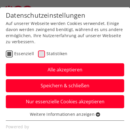
Datenschutzeinstellungen
Auf unserer Webseite werden Cookies verwendet. Einige
davon werden zwingend benötigt, während es uns andere
ermöglichen, Ihre Nutzererfahrung auf unserer Webseite
zu verbessern.
Aktuelle News
Essenziell
Statistiken
Alle akzeptieren
Speichern & schließen
Nur essenzielle Cookies akzeptieren
Weitere Informationen anzeigen
Essenziell
News filtern
Essenzielle Cookies werden für grundlegende
Powered by