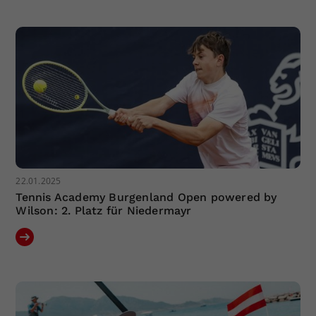
Dieser Wert speichert Ihre Consent-
Einstellungen. Unter anderem eine
zufällig generierte ID, für die
Zweck
historische Speicherung Ihrer
vorgenommen Einstellungen, falls der
Webseiten-Betreiber dies eingestellt
hat.
22.01.2025
Tennis Academy Burgenland Open powered by
Wilson: 2. Platz für Niedermayr