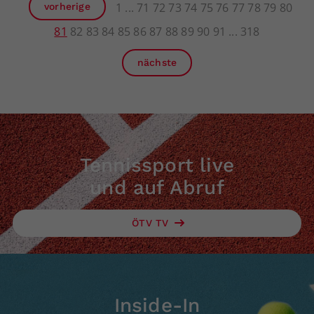
1
71
72
73
74
75
76
77
78
79
80
vorherige
81
82
83
84
85
86
87
88
89
90
91
318
nächste
Tennissport live
und auf Abruf
ÖTV TV
Inside-In