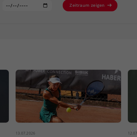
Zweck
generierte ID, für die historische Speicherung
:
Zeitraum zeigen
Ihrer vorgenommen Einstellungen, falls der
Webseiten-Betreiber dies eingestellt hat.
13.07.2026
12.0