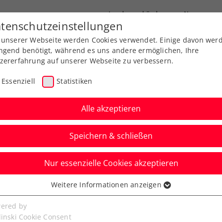
Landesverbände
News
tenschutzeinstellungen
 unserer Webseite werden Cookies verwendet. Einige davon wer
port
Ausbildung
Services
Über uns
ngend benötigt, während es uns andere ermöglichen, Ihre
zererfahrung auf unserer Webseite zu verbessern.
Essenziell
Statistiken
Alle akzeptieren
Aktuelle News
Speichern & schließen
Nur essenzielle Cookies akzeptieren
Weitere Informationen anzeigen
ssenziell
senzielle Cookies werden für grundlegende Funktionen der
ered by
bseite benötigt. Dadurch ist gewährleistet, dass die Webseite
linski Cookie Consent