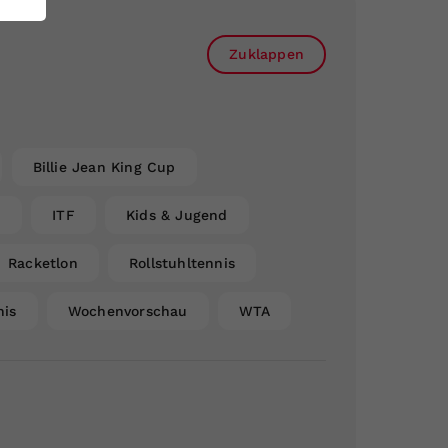
Zuklappen
Billie Jean King Cup
n
ITF
Kids & Jugend
Racketlon
Rollstuhltennis
nis
Wochenvorschau
WTA