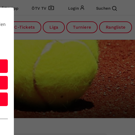
ÖTV App
ÖTV TV
Login
Suchen
den
DC-Tickets
Liga
Turniere
Rangliste