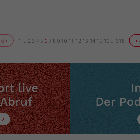
1
2
3
4
5
6
7
8
9
10
11
12
13
14
15
16
318
rige
n
rt live
I
 Abruf
Der Po