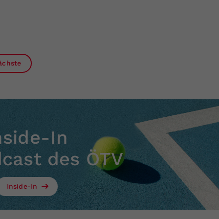
ächste
nside-In
dcast des ÖTV
Inside-In