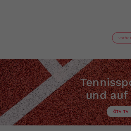
vorhe
Tennisspo
und auf
ÖTV TV