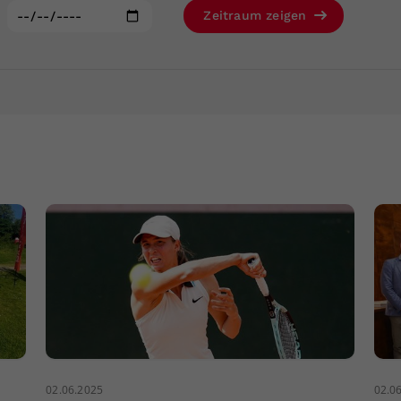
Zweck
generierte ID, für die historische Speicherung
:
Zeitraum zeigen
Ihrer vorgenommen Einstellungen, falls der
Webseiten-Betreiber dies eingestellt hat.
02.06.2025
02.0