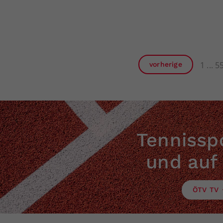
1
5
vorherige
Tennisspo
und auf
ÖTV TV