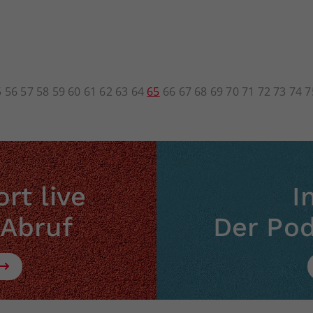
5
56
57
58
59
60
61
62
63
64
65
66
67
68
69
70
71
72
73
74
7
rt live
I
 Abruf
Der Po