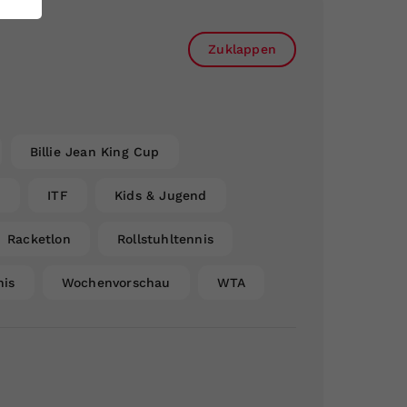
Zuklappen
Billie Jean King Cup
n
ITF
Kids & Jugend
Racketlon
Rollstuhltennis
nis
Wochenvorschau
WTA