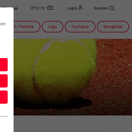
ÖTV App
ÖTV TV
Login
Suchen
den
DC-Tickets
Liga
Turniere
Rangliste