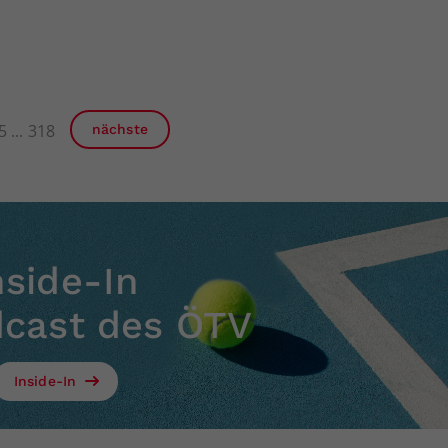
5
318
nächste
nside-In
dcast des ÖTV
Inside-In