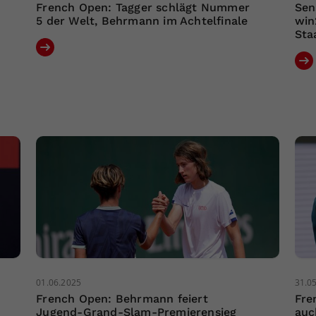
French Open: Tagger schlägt Nummer
Sen
5 der Welt, Behrmann im Achtelfinale
win
Sta
01.06.2025
31.0
French Open: Behrmann feiert
Fre
Jugend-Grand-Slam-Premierensieg
auc