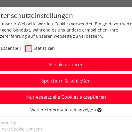
Landesverbände
News
tenschutzeinstellungen
 unserer Webseite werden Cookies verwendet. Einige davon wer
port
Ausbildung
Services
Über uns
ngend benötigt, während es uns andere ermöglichen, Ihre
zererfahrung auf unserer Webseite zu verbessern.
Essenziell
Statistiken
Alle akzeptieren
Aktuelle News
Speichern & schließen
Nur essenzielle Cookies akzeptieren
Weitere Informationen anzeigen
ssenziell
senzielle Cookies werden für grundlegende Funktionen der
ered by
bseite benötigt. Dadurch ist gewährleistet, dass die Webseite
linski Cookie Consent