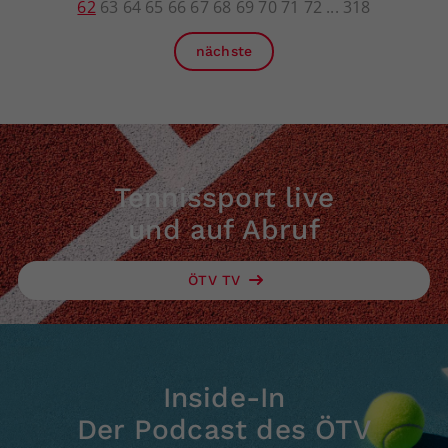
62
63
64
65
66
67
68
69
70
71
72
318
nächste
Tennissport live
und auf Abruf
ÖTV TV
Inside-In
Der Podcast des ÖTV