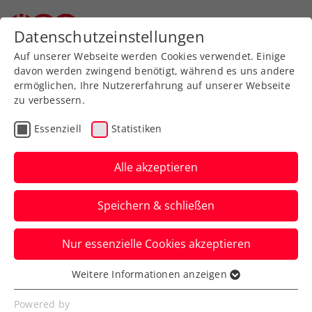
Datenschutzeinstellungen
Auf unserer Webseite werden Cookies verwendet. Einige
davon werden zwingend benötigt, während es uns andere
ermöglichen, Ihre Nutzererfahrung auf unserer Webseite
zu verbessern.
Aktuelle News
Essenziell
Statistiken
Alle akzeptieren
Speichern & schließen
Nur essenzielle Cookies akzeptieren
Weitere Informationen anzeigen
Essenziell
News filtern
Essenzielle Cookies werden für grundlegende
Powered by