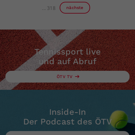
318
nächste
Tennissport live
und auf Abruf
ÖTV TV
Inside-In
Der Podcast des ÖTV