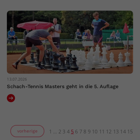
13.07.2026
Schach-Tennis Masters geht in die 5. Auflage
1
2
3
4
5
6
7
8
9
10
11
12
13
14
15
vorherige