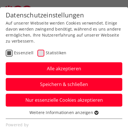
Datenschutzeinstellungen
Auf unserer Webseite werden Cookies verwendet. Einige
davon werden zwingend benötigt, während es uns andere
ermöglichen, Ihre Nutzererfahrung auf unserer Webseite
zu verbessern.
Aktuelle News
Essenziell
Statistiken
Alle akzeptieren
Speichern & schließen
Nur essenzielle Cookies akzeptieren
Weitere Informationen anzeigen
Essenziell
News filtern
Essenzielle Cookies werden für grundlegende
Powered by