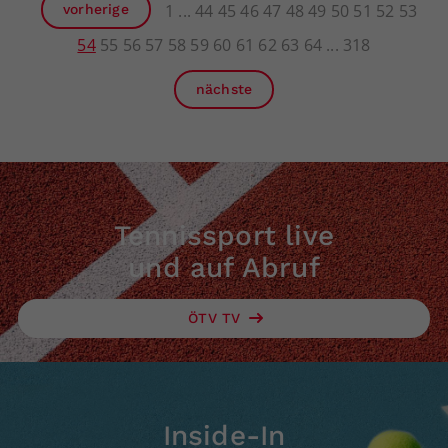
1
44
45
46
47
48
49
50
51
52
53
vorherige
54
55
56
57
58
59
60
61
62
63
64
318
nächste
Tennissport live
und auf Abruf
ÖTV TV
Inside-In