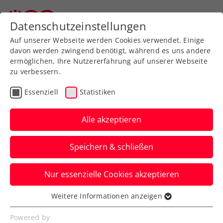
Datenschutzeinstellungen
Auf unserer Webseite werden Cookies verwendet. Einige
davon werden zwingend benötigt, während es uns andere
ermöglichen, Ihre Nutzererfahrung auf unserer Webseite
zu verbessern.
Aktuelle News
Essenziell
Statistiken
Alle akzeptieren
Speichern & schließen
Nur essenzielle Cookies akzeptieren
Weitere Informationen anzeigen
Essenziell
News filtern
Essenzielle Cookies werden für grundlegende
Powered by