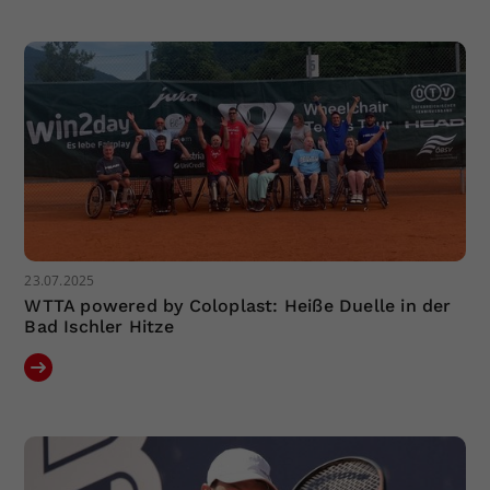
Dieser Wert speichert Ihre Consent-
Einstellungen. Unter anderem eine
zufällig generierte ID, für die
Zweck
historische Speicherung Ihrer
vorgenommen Einstellungen, falls der
Webseiten-Betreiber dies eingestellt
hat.
23.07.2025
WTTA powered by Coloplast: Heiße Duelle in der
Bad Ischler Hitze