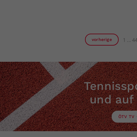
1
4
vorherige
Tennisspo
und auf
ÖTV TV