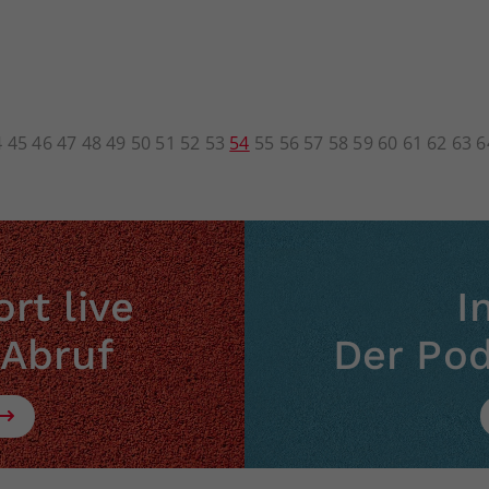
4
45
46
47
48
49
50
51
52
53
54
55
56
57
58
59
60
61
62
63
6
rt live
I
 Abruf
Der Po