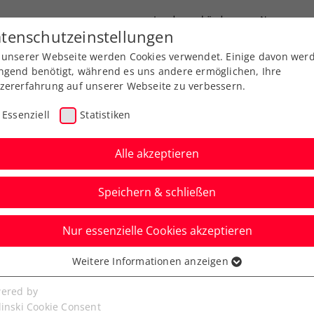
Landesverbände
News
tenschutzeinstellungen
 unserer Webseite werden Cookies verwendet. Einige davon wer
port
Ausbildung
Services
Über uns
ngend benötigt, während es uns andere ermöglichen, Ihre
zererfahrung auf unserer Webseite zu verbessern.
Essenziell
Statistiken
Alle akzeptieren
Aktuelle News
Speichern & schließen
Nur essenzielle Cookies akzeptieren
Weitere Informationen anzeigen
ssenziell
senzielle Cookies werden für grundlegende Funktionen der
ered by
bseite benötigt. Dadurch ist gewährleistet, dass die Webseite
linski Cookie Consent