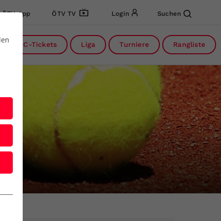
ÖTV App
ÖTV TV
Login
Suchen
den
DC-Tickets
Liga
Turniere
Rangliste