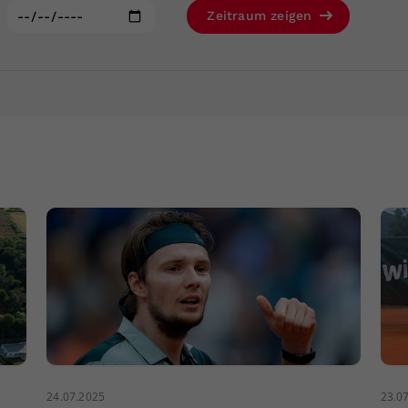
Zweck
generierte ID, für die historische Speicherung
:
Zeitraum zeigen
Ihrer vorgenommen Einstellungen, falls der
Webseiten-Betreiber dies eingestellt hat.
24.07.2025
23.0