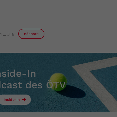
4
318
nächste
nside-In
dcast des ÖTV
Inside-In