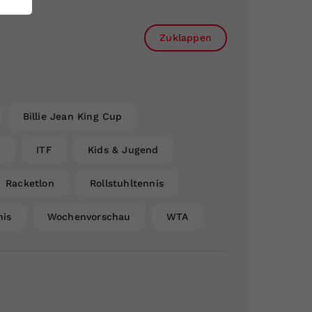
Zuklappen
Billie Jean King Cup
n
ITF
Kids & Jugend
Racketlon
Rollstuhltennis
nis
Wochenvorschau
WTA