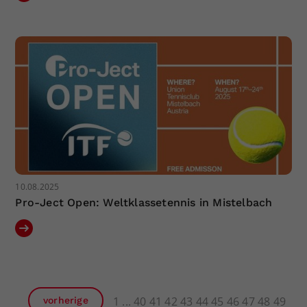
10.08.2025
Pro-Ject Open: Weltklassetennis in Mistelbach
1
40
41
42
43
44
45
46
47
48
49
vorherige