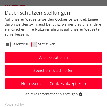
Datenschutzeinstellungen
Auf unserer Webseite werden Cookies verwendet. Einige
davon werden zwingend benötigt, während es uns andere
ermöglichen, Ihre Nutzererfahrung auf unserer Webseite
zu verbessern.
Aktuelle News
Essenziell
Statistiken
Alle akzeptieren
Speichern & schließen
Nur essenzielle Cookies akzeptieren
Weitere Informationen anzeigen
Essenziell
News filtern
Essenzielle Cookies werden für grundlegende
Powered by