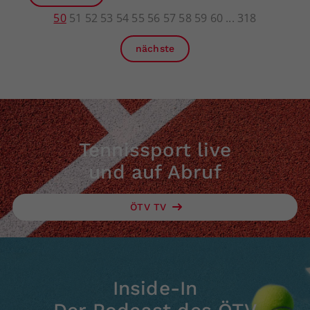
50
51
52
53
54
55
56
57
58
59
60
318
nächste
Tennissport live
und auf Abruf
ÖTV TV
Inside-In