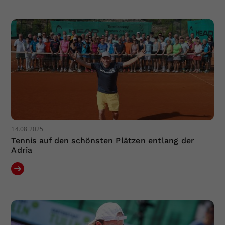
Dieser Wert speichert Ihre Consent-
Einstellungen. Unter anderem eine
zufällig generierte ID, für die
Zweck
historische Speicherung Ihrer
vorgenommen Einstellungen, falls der
Webseiten-Betreiber dies eingestellt
hat.
14.08.2025
Tennis auf den schönsten Plätzen entlang der
Adria